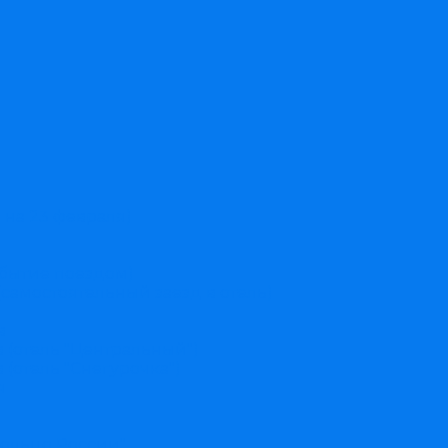
 на 23 февраля)
ибытие поездом)
(самостоятельный заезд в отель)
в
(отель "Центральный")
(отель "Снегурочка")
я
ольцо России"