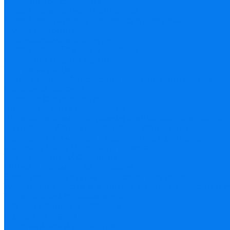
Дворянское собрание
Музей деревянного зодчества
Музей ювелирного искусства в Костроме
Музей природы
Ипатьевский монастырь
Музей-усадьба льна и бересты
Памятник Ивану Сусанину
Торговые ряды
Богоявленско-Анастасиин женский монастырь
Пожарная каланча
Беседка Островского
Интерактивные программы
Интерактивные программы в «Дворянском Собран
Выпускной бал в «Дворянском собрании»
Программы в «Музее деревянного зодчества»
Фабрика Деда Мороза, г. Нерехта
Тур на родину И.Сусанина
Отдых в России и за рубежом
Экскурсионные туры по России и за рубеж
Туры на юг России и в Крым. Санатории России и 
Туры по всем странам мира
Круизы речные и морские
Полезные статьи
Школьникам и студентам