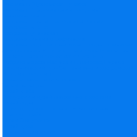
Фестиваль "Чухломская пуговка"
Фестиваль "Царские дни в Костроме"
Тематические туры
Кострома - ювелирная столица России
Кострома льняная
Кострома Купеческая
Кострома кинематографическая
Кострома - сырный край, хочешь сыра - приезжай!
Зимняя сказка. В гости к Снегурочке. Рождественск
"За веру, царя и отечество" с. Сусанино
Фабрика мороза Мастера в д. Лаврово, Нерехта
Паломнический тур «Святыни земли костромской» К
История Костромы
Музеи и памятники Костромы
Терем Берендея
Музей хлеба
Экскурсии в музей театрального костюма
Музей сыра
«Дом городского головы Г.Н. Ботникова»
«Лес чудодей»
Терем Снегурочки
Музей кукол
Романовский музей