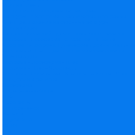
Туры на 1 день
Экскурсия по Костроме пешеходная
Автотуры по Костроме: классическая программа
Спецпредложение на сезонные автотуры
Туры на 2 дня
Гастрономический тур Кострома-Волгореченск
Кострома - Лосеферма - с. Красное-на-Волге
Ярославль-Кострома. Купеческие провинциальные
Кострома и Плёс - две поволжские жемчужины
Туры на 3 дня
Кострома – Лосеферма – Плёс
Кострома – Плёс – Ярославль
Кострома - Лосеферма – Красное-на-Волге – Яросл
Экскурсии в регионе
Лосеферма
с. Красное-на-Волге
Плёс
Ярославль
Волгореченск
Нерехта
с. Сусанино
Галич
Щелыково