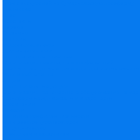
Туры с экскурсией на Сумарковоскую лосеферму
Щелыково
Плес
Ярославль
Нерехта
Сусанино
Мышкин
Москва сквозь века
Другие экскурсии
Корпоративным клиентам
Организация семинаров и конференций
Квесты, командные игры и корпоративные выезды
Услуги кейтеринга
Акции
Дополнительные услуги
Организация транспортного обслуживания на мар
Трансферы на ж/д вокзалы и в аэропорты
О компании
Новости
Политика конфиденциальности
Мы в реестре туроператоров
Сотрудничество
Агентствам и заказчикам
Договоры