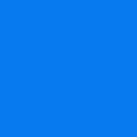
ий бал.
острома – Нерехта – Галич