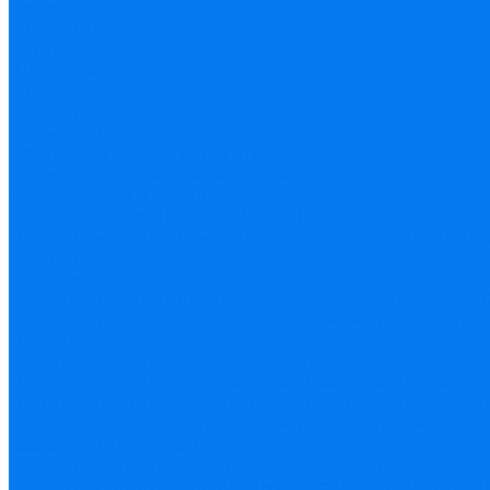
Нерехта
с. Сусанино
Галич
Щелыково
Следово
Праздничные туры
Новый год
Встречаем Новый год в отеле Снегурочка
Новый год в сказочной Костроме
23 февраля и 8 марта
Для милых дам (Тур на 8 Марта)
Для сильных мужчин и их прекрасных спутниц (тур
Масленица
Майские праздники
Майские праздники в Костроме 2-3 и 9-10 мая (пр
Майские праздники в Костроме 2-4 мая и 8-10 мая 
День независимости 12 июня
День рождения Костромы, Фестиваль фейерверко
День рождения Костромы, фестиваль фейерверков 
День рождения Костромы, фестиваль фейерверков 
Кострома праздничная. Сборный тур выходного дн
Событийный туризм
Международный фестиваль сыра в Костроме
Международный ювелирный фестиваль "Золотое к