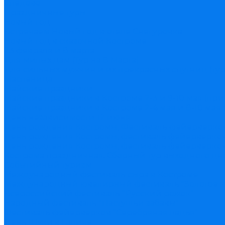
Следово
Праздничные туры
Новый год
Встречаем Новый год в отеле Снегурочка
Новый год в сказочной Костроме
23 февраля и 8 марта
Для милых дам (Тур на 8 Марта)
Для сильных мужчин и их прекрасных спутниц (тур
Масленица
Майские праздники
Майские праздники в Костроме 2-3 и 9-10 мая (пр
Майские праздники в Костроме 2-4 мая и 8-10 мая 
День независимости 12 июня
День рождения Костромы, Фестиваль фейерверко
День рождения Костромы, фестиваль фейерверков 
День рождения Костромы, фестиваль фейерверков 
Кострома праздничная. Сборный тур выходного дн
Событийный туризм
Международный фестиваль сыра в Костроме
Международный ювелирный фестиваль "Золотое к
Всероссийский фестиваль "Русский рожок"
Народный фестиваль "Пастушьи забавы"
Фестиваль фейерверков "Серебряная ладья"
День Щуки в Галиче