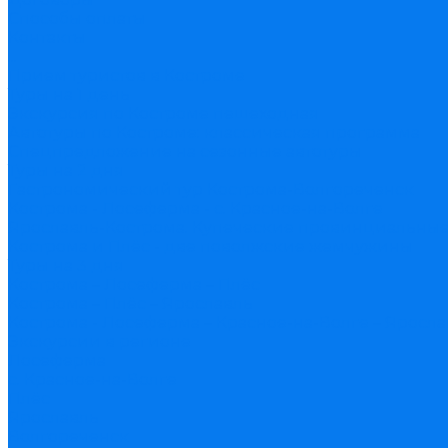
Способы оплаты
Контакты
...
Прием туристов в Костроме
Туры на 1 день
Экскурсия по Костроме пешеходная
Автотуры по Костроме: классическая программа
Спецпредложение на сезонные автотуры
Туры на 2 дня
Гастрономический тур Кострома-Волгореченск
Кострома - Лосеферма - с. Красное-на-Волге
Ярославль-Кострома. Купеческие провинциальные
Кострома и Плёс - две поволжские жемчужины
Туры на 3 дня
Кострома – Лосеферма – Плёс
Кострома – Плёс – Ярославль
Кострома - Лосеферма – Красное-на-Волге – Яросл
Экскурсии в регионе
Лосеферма
с. Красное-на-Волге
Плёс
Ярославль
Волгореченск