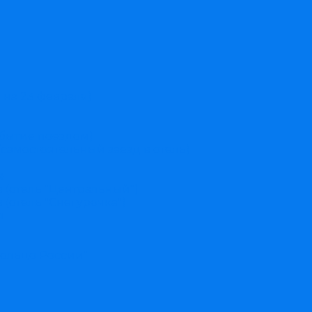
 на 23 февраля)
ибытие поездом)
(самостоятельный заезд в отель)
в
(отель "Центральный")
(отель "Снегурочка")
я
ольцо России"