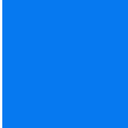
Туры с экскурсией на Сумарковоскую лосеферму
Щелыково
Плес
Ярославль
Нерехта
Сусанино
Мышкин
Москва сквозь века
Другие экскурсии
Корпоративным клиентам
Организация семинаров и конференций
Квесты, командные игры и корпоративные выезды
Услуги кейтеринга
Акции
Дополнительные услуги
Организация транспортного обслуживания на мар
Трансферы на ж/д вокзалы и в аэропорты
О компании
Новости
Политика конфиденциальности
Мы в реестре туроператоров
Сотрудничество
Агентствам и заказчикам
Договоры