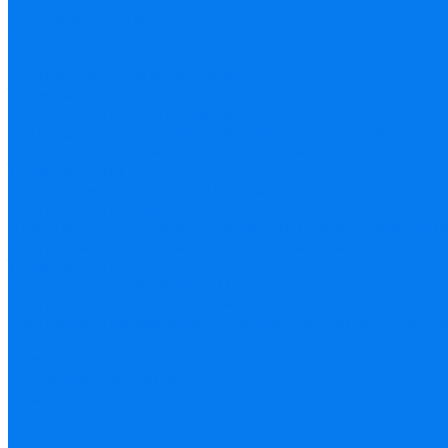
Способы оплаты
Контакты
...
Прием туристов в Костроме
Туры на 1 день
Экскурсия по Костроме пешеходная
Автотуры по Костроме: классическая программа
Спецпредложение на сезонные автотуры
Туры на 2 дня
Гастрономический тур Кострома-Волгореченск
Кострома - Лосеферма - с. Красное-на-Волге
Ярославль-Кострома. Купеческие провинциальные
Кострома и Плёс - две поволжские жемчужины
Туры на 3 дня
Кострома – Лосеферма – Плёс
Кострома – Плёс – Ярославль
Кострома - Лосеферма – Красное-на-Волге – Яросл
Экскурсии в регионе
Лосеферма
с. Красное-на-Волге
Плёс
Ярославль
Волгореченск