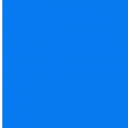
Туры на 1 день
Экскурсия по Костроме пешеходная
Автотуры по Костроме: классическая программа
Спецпредложение на сезонные автотуры
Туры на 2 дня
Гастрономический тур Кострома-Волгореченск
Кострома - Лосеферма - с. Красное-на-Волге
Ярославль-Кострома. Купеческие провинциальные
Кострома и Плёс - две поволжские жемчужины
Туры на 3 дня
Кострома – Лосеферма – Плёс
Кострома – Плёс – Ярославль
Кострома - Лосеферма – Красное-на-Волге – Яросл
Экскурсии в регионе
Лосеферма
с. Красное-на-Волге
Плёс
Ярославль
Волгореченск
Нерехта
с. Сусанино
Галич
Щелыково