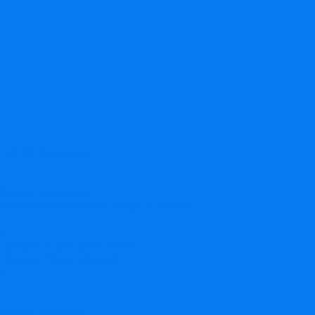
 на 23 февраля)
ибытие поездом)
(самостоятельный заезд в отель)
в
(отель "Центральный")
(отель "Снегурочка")
я
ольцо России"