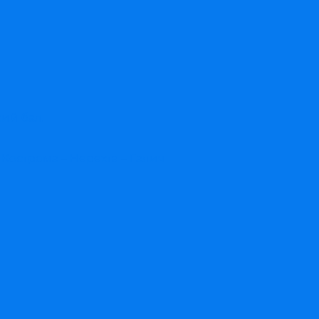
ий бал.
острома – Нерехта – Галич