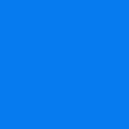
 на 23 февраля)
ибытие поездом)
(самостоятельный заезд в отель)
в
(отель "Центральный")
(отель "Снегурочка")
я
ольцо России"