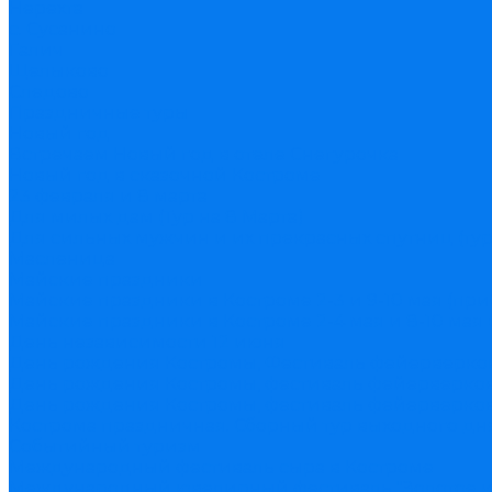
Нерехта
с. Сусанино
Галич
Щелыково
Следово
Праздничные туры
Новый год
Встречаем Новый год в отеле Снегурочка
Новый год в сказочной Костроме
23 февраля и 8 марта
Для милых дам (Тур на 8 Марта)
Для сильных мужчин и их прекрасных спутниц (тур
Масленица
Майские праздники
Майские праздники в Костроме 2-3 и 9-10 мая (пр
Майские праздники в Костроме 2-4 мая и 8-10 мая 
День независимости 12 июня
День рождения Костромы, Фестиваль фейерверко
День рождения Костромы, фестиваль фейерверков 
День рождения Костромы, фестиваль фейерверков 
Кострома праздничная. Сборный тур выходного дн
Событийный туризм
Международный фестиваль сыра в Костроме
Международный ювелирный фестиваль "Золотое к