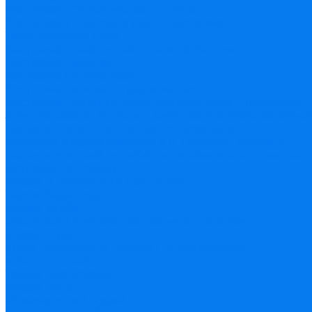
Фестиваль "Чухломская пуговка"
Фестиваль "Царские дни в Костроме"
Тематические туры
Кострома - ювелирная столица России
Кострома льняная
Кострома Купеческая
Кострома кинематографическая
Кострома - сырный край, хочешь сыра - приезжай!
Зимняя сказка. В гости к Снегурочке. Рождественск
"За веру, царя и отечество" с. Сусанино
Фабрика мороза Мастера в д. Лаврово, Нерехта
Паломнический тур «Святыни земли костромской» К
История Костромы
Музеи и памятники Костромы
Терем Берендея
Музей хлеба
Экскурсии в музей театрального костюма
Музей сыра
«Дом городского головы Г.Н. Ботникова»
«Лес чудодей»
Терем Снегурочки
Музей кукол
Романовский музей