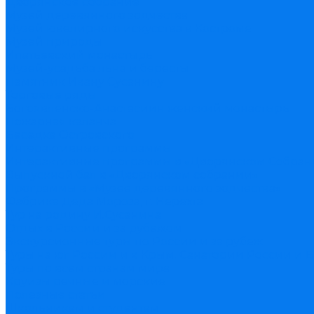
Дворянское собрание
Музей деревянного зодчества
Музей ювелирного искусства в Костроме
Музей природы
Ипатьевский монастырь
Музей-усадьба льна и бересты
Памятник Ивану Сусанину
Торговые ряды
Богоявленско-Анастасиин женский монастырь
Пожарная каланча
Беседка Островского
Интерактивные программы
Интерактивные программы в «Дворянском Собран
Выпускной бал в «Дворянском собрании»
Программы в «Музее деревянного зодчества»
Фабрика Деда Мороза, г. Нерехта
Тур на родину И.Сусанина
Отдых в России и за рубежом
Экскурсионные туры по России и за рубеж
Туры на юг России и в Крым. Санатории России и 
Туры по всем странам мира
Круизы речные и морские
Полезные статьи
Школьникам и студентам