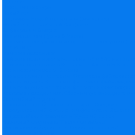
Следово
Праздничные туры
Новый год
Встречаем Новый год в отеле Снегурочка
Новый год в сказочной Костроме
23 февраля и 8 марта
Для милых дам (Тур на 8 Марта)
Для сильных мужчин и их прекрасных спутниц (тур
Масленица
Майские праздники
Майские праздники в Костроме 2-3 и 9-10 мая (пр
Майские праздники в Костроме 2-4 мая и 8-10 мая 
День независимости 12 июня
День рождения Костромы, Фестиваль фейерверко
День рождения Костромы, фестиваль фейерверков 
День рождения Костромы, фестиваль фейерверков 
Кострома праздничная. Сборный тур выходного дн
Событийный туризм
Международный фестиваль сыра в Костроме
Международный ювелирный фестиваль "Золотое к
Всероссийский фестиваль "Русский рожок"
Народный фестиваль "Пастушьи забавы"
Фестиваль фейерверков "Серебряная ладья"
День Щуки в Галиче