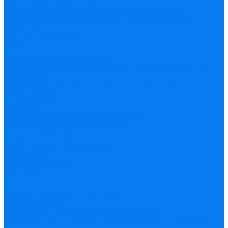
Организация семинаров и конференций
Квесты, командные игры и корпоративные
выезды
Услуги кейтеринга
Акции
Дополнительные услуги
Организация транспортного обслуживания на
маршрутах
Трансферы на ж/д вокзалы и в аэропорты
О компании
Новости
Политика конфиденциальности
Мы в реестре туроператоров
Сотрудничество
Агентствам и заказчикам
Договоры
Способы оплаты
Контакты
...
Прием туристов в Костроме
Туры на 1 день
Экскурсия по Костроме пешеходная
Автотуры по Костроме: классическая программа