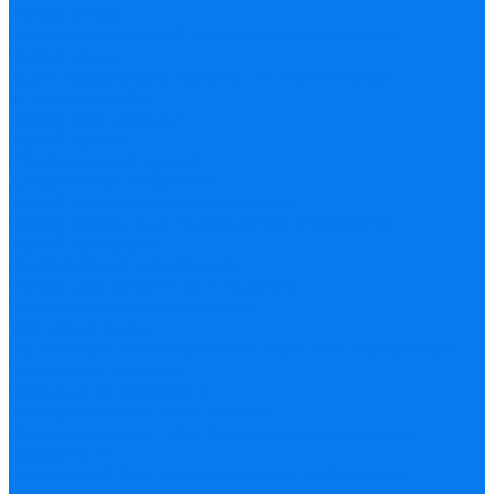
Музей хлеба
Экскурсии в музей театрального костюма
Музей сыра
«Дом городского головы Г.Н. Ботникова»
«Лес чудодей»
Терем Снегурочки
Музей кукол
Романовский музей
Дворянское собрание
Музей деревянного зодчества
Музей ювелирного искусства в Костроме
Музей природы
Ипатьевский монастырь
Музей-усадьба льна и бересты
Памятник Ивану Сусанину
Торговые ряды
Богоявленско-Анастасиин женский монастырь
Пожарная каланча
Беседка Островского
Интерактивные программы
Интерактивные программы в «Дворянском
Собрании»
Выпускной бал в «Дворянском собрании»