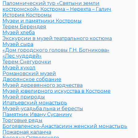
Паломнический тур «Святыни земли
костромской» Кострома – Нерехта – Галич
История Костромы
Музеи и памятники Костромы
Терем Берендея
Музей хлеба
Экскурсии в музей театрального костюма
Музей сыра
«Дом городского головы Г.Н. Ботникова»
«Лес чудодей»
Терем Снегурочки
Музей кукол
Романовский музей
Дворянское собрание
Музей деревянного зодчества
Музей ювелирного искусства в Костроме
Музей природы
Ипатьевский монастырь
Музей-усадьба льна и бересты
Памятник Ивану Сусанину
Торговые ряды
Богоявленско-Анастасиин женский монастырь
Пожарная каланча
Беседка Островского