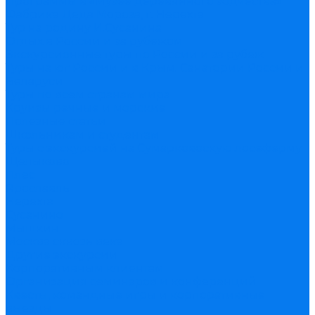
Программы в «Музее деревянного зодчества»
Фабрика Деда Мороза, г. Нерехта
Тур на родину И.Сусанина
Отдых в России и за рубежом
Экскурсионные туры по России и за рубеж
Туры на юг России и в Крым. Санатории России и
Беларуси
Туры по всем странам мира
Круизы речные и морские
Полезные статьи
Школьникам и студентам
Туры с экскурсией на Сумарковоскую лосеферму
Щелыково
Плес
Ярославль
Нерехта
Сусанино
Мышкин
Москва сквозь века
Другие экскурсии
Корпоративным клиентам
Организация семинаров и конференций
Квесты, командные игры и корпоративные
выезды