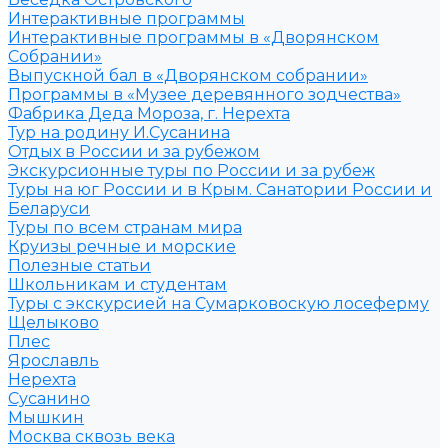
Интерактивные программы
Интерактивные программы в «Дворянском
Собрании»
Выпускной бал в «Дворянском собрании»
Программы в «Музее деревянного зодчества»
Фабрика Деда Мороза, г. Нерехта
Тур на родину И.Сусанина
Отдых в России и за рубежом
Экскурсионные туры по России и за рубеж
Туры на юг России и в Крым. Санатории России и
Беларуси
Туры по всем странам мира
Круизы речные и морские
Полезные статьи
Школьникам и студентам
Туры с экскурсией на Сумарковоскую лосеферму
Щелыково
Плес
Ярославль
Нерехта
Сусанино
Мышкин
Москва сквозь века