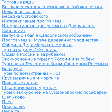
Торговые ряды
Богоявленско-Анастасиин женский монастырь
Пожарная каланча
Беседка Островского
Интерактивные программы
Интерактивные программы в «Дворянском
Собрании»
Выпускной бал в «Дворянском собрании»
Программы в «Музее деревянного зодчества»
Фабрика Деда Мороза, г. Нерехта
Тур на родину И.Сусанина
Отдых в России и за рубежом
Экскурсионные туры по России и за рубеж
Туры на юг России и в Крым. Санатории России и
Беларуси
Туры по всем странам мира
Круизы речные и морские
Полезные статьи
Школьникам и студентам
Туры с экскурсией на Сумарковоскую лосеферму
Щелыково
Плес
Ярославль
Нерехта