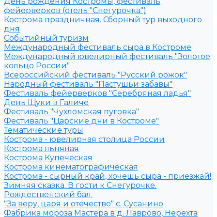
День рождения Костромы, фестиваль
фейерверков (отель "Снегурочка")
Кострома праздничная. Сборный тур выходного
дня
Событийный туризм
Международный фестиваль сыра в Костроме
Международный ювелирный фестиваль "Золотое
кольцо России"
Всероссийский фестиваль "Русский рожок"
Народный фестиваль "Пастушьи забавы"
Фестиваль фейерверков "Серебряная ладья"
День Щуки в Галиче
Фестиваль "Чухломская пуговка"
Фестиваль "Царские дни в Костроме"
Тематические туры
Кострома - ювелирная столица России
Кострома льняная
Кострома Купеческая
Кострома кинематографическая
Кострома - сырный край, хочешь сыра - приезжай!
Зимняя сказка. В гости к Снегурочке.
Рождественский бал.
"За веру, царя и отечество" с. Сусанино
Фабрика мороза Мастера в д. Лаврово, Нерехта