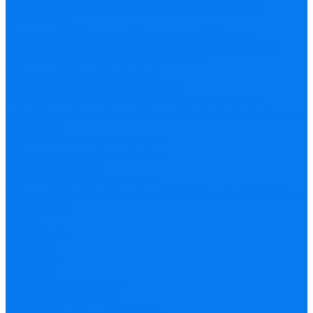
Интерактивные программы в «Дворянском
Собрании»
Выпускной бал в «Дворянском собрании»
Программы в «Музее деревянного зодчества»
Фабрика Деда Мороза, г. Нерехта
Тур на родину И.Сусанина
Отдых в России и за рубежом
Экскурсионные туры по России и за рубеж
Туры на юг России и в Крым. Санатории России и
Беларуси
Туры по всем странам мира
Круизы речные и морские
Полезные статьи
Школьникам и студентам
Туры с экскурсией на Сумарковоскую лосеферму
Щелыково
Плес
Ярославль
Нерехта
Сусанино
Мышкин
Москва сквозь века
Другие экскурсии
Корпоративным клиентам