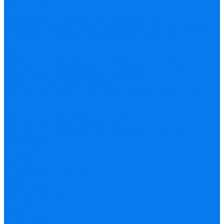
Туры на 1 день
Экскурсия по Костроме пешеходная
Автотуры по Костроме: классическая программа
Спецпредложение на сезонные автотуры
Туры на 2 дня
Гастрономический тур Кострома-Волгореченск
Кострома - Лосеферма - с. Красное-на-Волге
Ярославль-Кострома. Купеческие
провинциальные города
Кострома и Плёс - две поволжские жемчужины
Туры на 3 дня
Кострома – Лосеферма – Плёс
Кострома – Плёс – Ярославль
Кострома - Лосеферма – Красное-на-Волге –
Ярославль
Экскурсии в регионе
Лосеферма
с. Красное-на-Волге
Плёс
Ярославль
Волгореченск
Нерехта
с. Сусанино