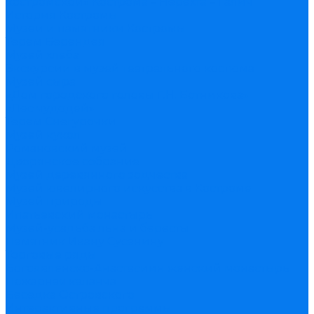
костромской» Кострома – Нерехта – Галич
История Костромы
Музеи и памятники Костромы
Терем Берендея
Музей хлеба
Экскурсии в музей театрального костюма
Музей сыра
«Дом городского головы Г.Н. Ботникова»
«Лес чудодей»
Терем Снегурочки
Музей кукол
Романовский музей
Дворянское собрание
Музей деревянного зодчества
Музей ювелирного искусства в Костроме
Музей природы
Ипатьевский монастырь
Музей-усадьба льна и бересты
Памятник Ивану Сусанину
Торговые ряды
Богоявленско-Анастасиин женский монастырь
Пожарная каланча
Беседка Островского
Интерактивные программы