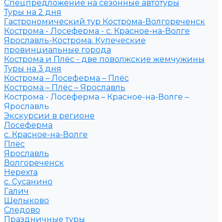
Спецпредложение на сезонные автотуры
Туры на 2 дня
Гастрономический тур Кострома-Волгореченск
Кострома - Лосеферма - с. Красное-на-Волге
Ярославль-Кострома. Купеческие
провинциальные города
Кострома и Плёс - две поволжские жемчужины
Туры на 3 дня
Кострома – Лосеферма – Плёс
Кострома – Плёс – Ярославль
Кострома - Лосеферма – Красное-на-Волге –
Ярославль
Экскурсии в регионе
Лосеферма
с. Красное-на-Волге
Плёс
Ярославль
Волгореченск
Нерехта
с. Сусанино
Галич
Щелыково
Следово
Праздничные туры