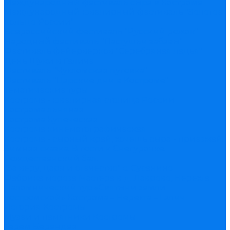
Международный фестиваль сыра в Костроме
Международный ювелирный фестиваль "Золотое
кольцо России"
Всероссийский фестиваль "Русский рожок"
Народный фестиваль "Пастушьи забавы"
Фестиваль фейерверков "Серебряная ладья"
День Щуки в Галиче
Фестиваль "Чухломская пуговка"
Фестиваль "Царские дни в Костроме"
Тематические туры
Кострома - ювелирная столица России
Кострома льняная
Кострома Купеческая
Кострома кинематографическая
Кострома - сырный край, хочешь сыра - приезжай!
Зимняя сказка. В гости к Снегурочке.
Рождественский бал.
"За веру, царя и отечество" с. Сусанино
Фабрика мороза Мастера в д. Лаврово, Нерехта
Паломнический тур «Святыни земли
костромской» Кострома – Нерехта – Галич
История Костромы
Музеи и памятники Костромы
Терем Берендея