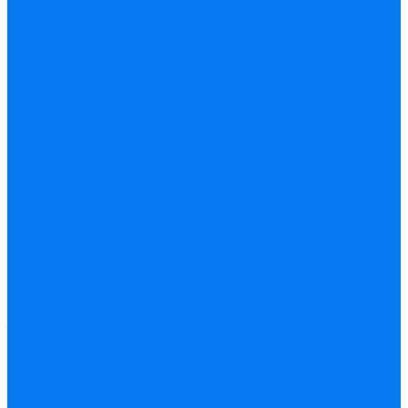
Кострома праздничная. Сборный тур выходного
дня
Событийный туризм
Международный фестиваль сыра в Костроме
Международный ювелирный фестиваль "Золотое
кольцо России"
Всероссийский фестиваль "Русский рожок"
Народный фестиваль "Пастушьи забавы"
Фестиваль фейерверков "Серебряная ладья"
День Щуки в Галиче
Фестиваль "Чухломская пуговка"
Фестиваль "Царские дни в Костроме"
Тематические туры
Кострома - ювелирная столица России
Кострома льняная
Кострома Купеческая
Кострома кинематографическая
Кострома - сырный край, хочешь сыра - приезжай!
Зимняя сказка. В гости к Снегурочке.
Рождественский бал.
"За веру, царя и отечество" с. Сусанино
Фабрика мороза Мастера в д. Лаврово, Нерехта
Паломнический тур «Святыни земли