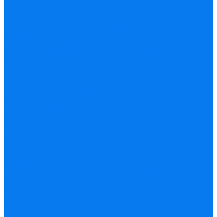
Новый год
Встречаем Новый год в отеле Снегурочка
Новый год в сказочной Костроме
23 февраля и 8 марта
Для милых дам (Тур на 8 Марта)
Для сильных мужчин и их прекрасных спутниц
(тур на 23 февраля)
Масленица
Майские праздники
Майские праздники в Костроме 2-3 и 9-10 мая
(прибытие поездом)
Майские праздники в Костроме 2-4 мая и 8-10 мая
(самостоятельный заезд в отель)
День независимости 12 июня
День рождения Костромы, Фестиваль
фейерверков
День рождения Костромы, фестиваль
фейерверков (отель "Центральный")
День рождения Костромы, фестиваль
фейерверков (отель "Снегурочка")
Кострома праздничная. Сборный тур выходного
дня
Событийный туризм