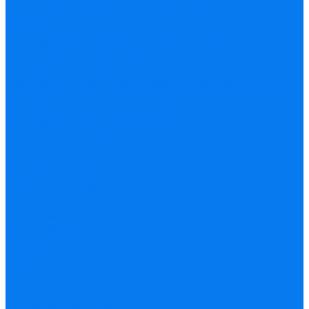
Спецпредложение на сезонные автотуры
Туры на 2 дня
Гастрономический тур Кострома-Волгореченск
Кострома - Лосеферма - с. Красное-на-Волге
Ярославль-Кострома. Купеческие
провинциальные города
Кострома и Плёс - две поволжские жемчужины
Туры на 3 дня
Кострома – Лосеферма – Плёс
Кострома – Плёс – Ярославль
Кострома - Лосеферма – Красное-на-Волге –
Ярославль
Экскурсии в регионе
Лосеферма
с. Красное-на-Волге
Плёс
Ярославль
Волгореченск
Нерехта
с. Сусанино
Галич
Щелыково
Следово
Праздничные туры