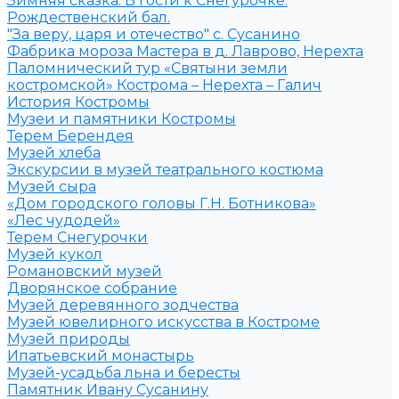
Зимняя сказка. В гости к Снегурочке.
Рождественский бал.
"За веру, царя и отечество" с. Сусанино
Фабрика мороза Мастера в д. Лаврово, Нерехта
Паломнический тур «Святыни земли
костромской» Кострома – Нерехта – Галич
История Костромы
Музеи и памятники Костромы
Терем Берендея
Музей хлеба
Экскурсии в музей театрального костюма
Музей сыра
«Дом городского головы Г.Н. Ботникова»
«Лес чудодей»
Терем Снегурочки
Музей кукол
Романовский музей
Дворянское собрание
Музей деревянного зодчества
Музей ювелирного искусства в Костроме
Музей природы
Ипатьевский монастырь
Музей-усадьба льна и бересты
Памятник Ивану Сусанину