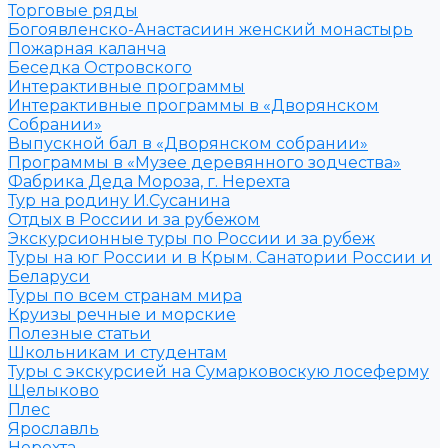
Торговые ряды
Богоявленско-Анастасиин женский монастырь
Пожарная каланча
Беседка Островского
Интерактивные программы
Интерактивные программы в «Дворянском
Собрании»
Выпускной бал в «Дворянском собрании»
Программы в «Музее деревянного зодчества»
Фабрика Деда Мороза, г. Нерехта
Тур на родину И.Сусанина
Отдых в России и за рубежом
Экскурсионные туры по России и за рубеж
Туры на юг России и в Крым. Санатории России и
Беларуси
Туры по всем странам мира
Круизы речные и морские
Полезные статьи
Школьникам и студентам
Туры с экскурсией на Сумарковоскую лосеферму
Щелыково
Плес
Ярославль
Нерехта