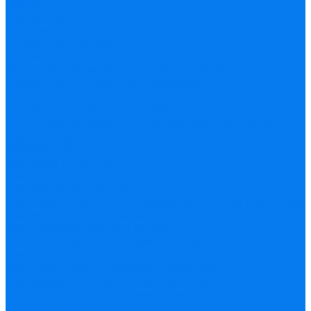
Галич
Щелыково
Следово
Праздничные туры
Новый год
Встречаем Новый год в отеле Снегурочка
Новый год в сказочной Костроме
23 февраля и 8 марта
Для милых дам (Тур на 8 Марта)
Для сильных мужчин и их прекрасных спутниц
(тур на 23 февраля)
Масленица
Майские праздники
Майские праздники в Костроме 2-3 и 9-10 мая
(прибытие поездом)
Майские праздники в Костроме 2-4 мая и 8-10 мая
(самостоятельный заезд в отель)
День независимости 12 июня
День рождения Костромы, Фестиваль
фейерверков
День рождения Костромы, фестиваль
фейерверков (отель "Центральный")
День рождения Костромы, фестиваль
фейерверков (отель "Снегурочка")