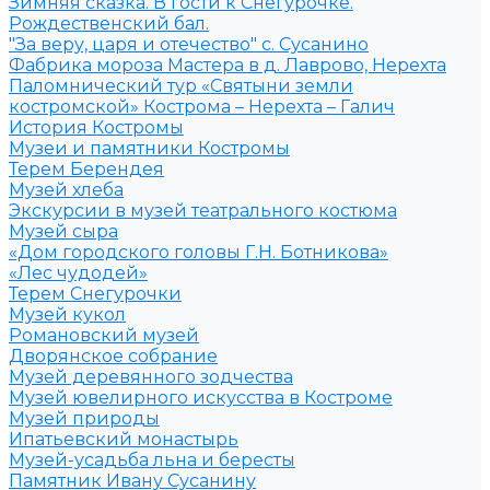
Зимняя сказка. В гости к Снегурочке.
Рождественский бал.
"За веру, царя и отечество" с. Сусанино
Фабрика мороза Мастера в д. Лаврово, Нерехта
Паломнический тур «Святыни земли
костромской» Кострома – Нерехта – Галич
История Костромы
Музеи и памятники Костромы
Терем Берендея
Музей хлеба
Экскурсии в музей театрального костюма
Музей сыра
«Дом городского головы Г.Н. Ботникова»
«Лес чудодей»
Терем Снегурочки
Музей кукол
Романовский музей
Дворянское собрание
Музей деревянного зодчества
Музей ювелирного искусства в Костроме
Музей природы
Ипатьевский монастырь
Музей-усадьба льна и бересты
Памятник Ивану Сусанину