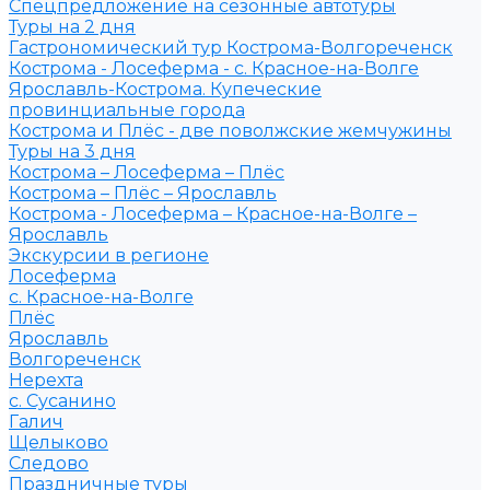
Спецпредложение на сезонные автотуры
Туры на 2 дня
Гастрономический тур Кострома-Волгореченск
Кострома - Лосеферма - с. Красное-на-Волге
Ярославль-Кострома. Купеческие
провинциальные города
Кострома и Плёс - две поволжские жемчужины
Туры на 3 дня
Кострома – Лосеферма – Плёс
Кострома – Плёс – Ярославль
Кострома - Лосеферма – Красное-на-Волге –
Ярославль
Экскурсии в регионе
Лосеферма
с. Красное-на-Волге
Плёс
Ярославль
Волгореченск
Нерехта
с. Сусанино
Галич
Щелыково
Следово
Праздничные туры