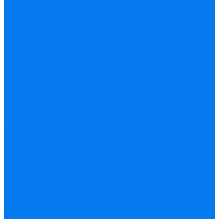
Программы в «Музее деревянного зодчества»
Фабрика Деда Мороза, г. Нерехта
Тур на родину И.Сусанина
Отдых в России и за рубежом
Экскурсионные туры по России и за рубеж
Туры на юг России и в Крым. Санатории России и
Беларуси
Туры по всем странам мира
Круизы речные и морские
Полезные статьи
Школьникам и студентам
Туры с экскурсией на Сумарковоскую лосеферму
Щелыково
Плес
Ярославль
Нерехта
Сусанино
Мышкин
Москва сквозь века
Другие экскурсии
Корпоративным клиентам
Организация семинаров и конференций
Квесты, командные игры и корпоративные
выезды