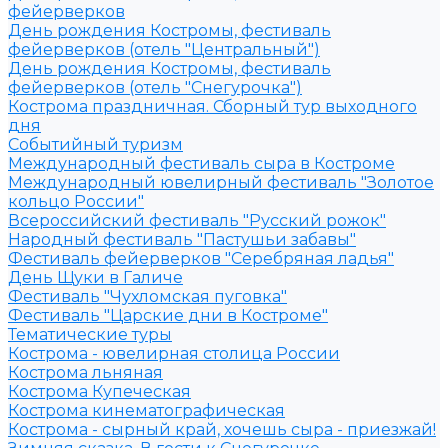
фейерверков
День рождения Костромы, фестиваль
фейерверков (отель "Центральный")
День рождения Костромы, фестиваль
фейерверков (отель "Снегурочка")
Кострома праздничная. Сборный тур выходного
дня
Событийный туризм
Международный фестиваль сыра в Костроме
Международный ювелирный фестиваль "Золотое
кольцо России"
Всероссийский фестиваль "Русский рожок"
Народный фестиваль "Пастушьи забавы"
Фестиваль фейерверков "Серебряная ладья"
День Щуки в Галиче
Фестиваль "Чухломская пуговка"
Фестиваль "Царские дни в Костроме"
Тематические туры
Кострома - ювелирная столица России
Кострома льняная
Кострома Купеческая
Кострома кинематографическая
Кострома - сырный край, хочешь сыра - приезжай!