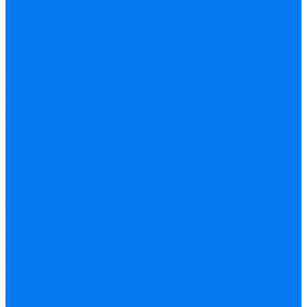
Международный фестиваль сыра в Костроме
Международный ювелирный фестиваль "Золотое
кольцо России"
Всероссийский фестиваль "Русский рожок"
Народный фестиваль "Пастушьи забавы"
Фестиваль фейерверков "Серебряная ладья"
День Щуки в Галиче
Фестиваль "Чухломская пуговка"
Фестиваль "Царские дни в Костроме"
Тематические туры
Кострома - ювелирная столица России
Кострома льняная
Кострома Купеческая
Кострома кинематографическая
Кострома - сырный край, хочешь сыра - приезжай!
Зимняя сказка. В гости к Снегурочке.
Рождественский бал.
"За веру, царя и отечество" с. Сусанино
Фабрика мороза Мастера в д. Лаврово, Нерехта
Паломнический тур «Святыни земли
костромской» Кострома – Нерехта – Галич
История Костромы
Музеи и памятники Костромы
Терем Берендея