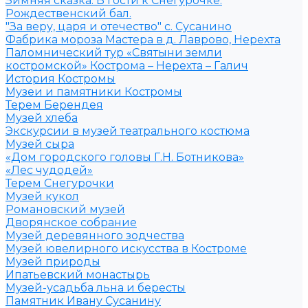
Зимняя сказка. В гости к Снегурочке.
Рождественский бал.
"За веру, царя и отечество" с. Сусанино
Фабрика мороза Мастера в д. Лаврово, Нерехта
Паломнический тур «Святыни земли
костромской» Кострома – Нерехта – Галич
История Костромы
Музеи и памятники Костромы
Терем Берендея
Музей хлеба
Экскурсии в музей театрального костюма
Музей сыра
«Дом городского головы Г.Н. Ботникова»
«Лес чудодей»
Терем Снегурочки
Музей кукол
Романовский музей
Дворянское собрание
Музей деревянного зодчества
Музей ювелирного искусства в Костроме
Музей природы
Ипатьевский монастырь
Музей-усадьба льна и бересты
Памятник Ивану Сусанину