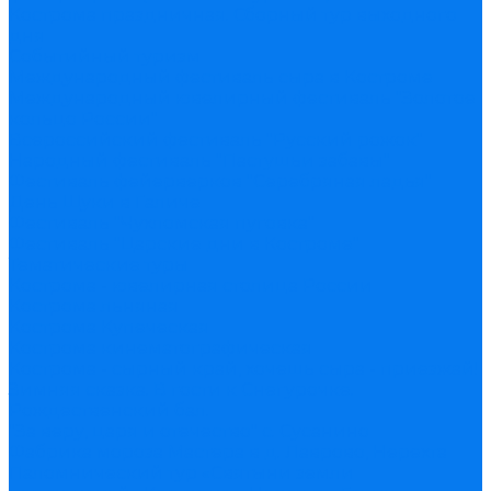
Кострома праздничная. Сборный тур выходного
дня
Событийный туризм
Международный фестиваль сыра в Костроме
Международный ювелирный фестиваль "Золотое
кольцо России"
Всероссийский фестиваль "Русский рожок"
Народный фестиваль "Пастушьи забавы"
Фестиваль фейерверков "Серебряная ладья"
День Щуки в Галиче
Фестиваль "Чухломская пуговка"
Фестиваль "Царские дни в Костроме"
Тематические туры
Кострома - ювелирная столица России
Кострома льняная
Кострома Купеческая
Кострома кинематографическая
Кострома - сырный край, хочешь сыра - приезжай!
Зимняя сказка. В гости к Снегурочке.
Рождественский бал.
"За веру, царя и отечество" с. Сусанино
Фабрика мороза Мастера в д. Лаврово, Нерехта
Паломнический тур «Святыни земли