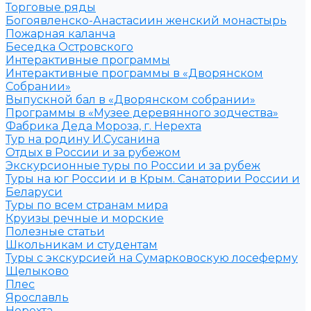
Торговые ряды
Богоявленско-Анастасиин женский монастырь
Пожарная каланча
Беседка Островского
Интерактивные программы
Интерактивные программы в «Дворянском
Собрании»
Выпускной бал в «Дворянском собрании»
Программы в «Музее деревянного зодчества»
Фабрика Деда Мороза, г. Нерехта
Тур на родину И.Сусанина
Отдых в России и за рубежом
Экскурсионные туры по России и за рубеж
Туры на юг России и в Крым. Санатории России и
Беларуси
Туры по всем странам мира
Круизы речные и морские
Полезные статьи
Школьникам и студентам
Туры с экскурсией на Сумарковоскую лосеферму
Щелыково
Плес
Ярославль
Нерехта