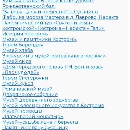
Зимняя сказка. В гости к Снегурочке.
Рождественский бал.
"За веру, царя и отечество" с. Сусанино
Фабрика мороза Мастера в д. Лаврово, Нерехта
Паломнический тур «Святыни земли
костромской» Кострома – Нерехта – Галич
История Костромы
Музеи и памятники Костромы
Терем Берендея
Музей хлеба
Экскурсии в музей театрального костюма
Музей сыра
«Дом городского головы Г.Н. Ботникова»
«Лес чудодей»
Терем Снегурочки
Музей кукол
Романовский музей
Дворянское собрание
Музей деревянного зодчества
Музей ювелирного искусства в Костроме
Музей природы
Ипатьевский монастырь
Музей-усадьба льна и бересты
Памятник Ивану Сусанину