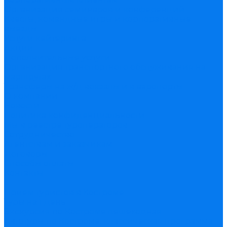
Организация семинаров и конференций
Квесты, командные игры и корпоративные
выезды
Услуги кейтеринга
Акции
Дополнительные услуги
Организация транспортного обслуживания на
маршрутах
Трансферы на ж/д вокзалы и в аэропорты
О компании
Новости
Политика конфиденциальности
Мы в реестре туроператоров
Сотрудничество
Агентствам и заказчикам
Договоры
Способы оплаты
Контакты
...
Прием туристов в Костроме
Туры на 1 день
Экскурсия по Костроме пешеходная
Автотуры по Костроме: классическая программа