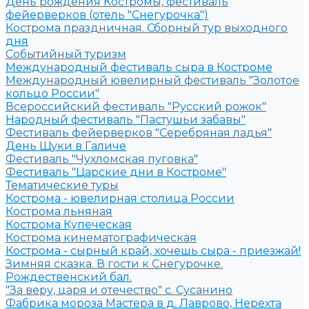
День рождения Костромы, фестиваль
фейерверков (отель "Снегурочка")
Кострома праздничная. Сборный тур выходного
дня
Событийный туризм
Международный фестиваль сыра в Костроме
Международный ювелирный фестиваль "Золотое
кольцо России"
Всероссийский фестиваль "Русский рожок"
Народный фестиваль "Пастушьи забавы"
Фестиваль фейерверков "Серебряная ладья"
День Щуки в Галиче
Фестиваль "Чухломская пуговка"
Фестиваль "Царские дни в Костроме"
Тематические туры
Кострома - ювелирная столица России
Кострома льняная
Кострома Купеческая
Кострома кинематографическая
Кострома - сырный край, хочешь сыра - приезжай!
Зимняя сказка. В гости к Снегурочке.
Рождественский бал.
"За веру, царя и отечество" с. Сусанино
Фабрика мороза Мастера в д. Лаврово, Нерехта