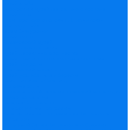
Музей хлеба
Экскурсии в музей театрального костюма
Музей сыра
«Дом городского головы Г.Н. Ботникова»
«Лес чудодей»
Терем Снегурочки
Музей кукол
Романовский музей
Дворянское собрание
Музей деревянного зодчества
Музей ювелирного искусства в Костроме
Музей природы
Ипатьевский монастырь
Музей-усадьба льна и бересты
Памятник Ивану Сусанину
Торговые ряды
Богоявленско-Анастасиин женский монастырь
Пожарная каланча
Беседка Островского
Интерактивные программы
Интерактивные программы в «Дворянском
Собрании»
Выпускной бал в «Дворянском собрании»