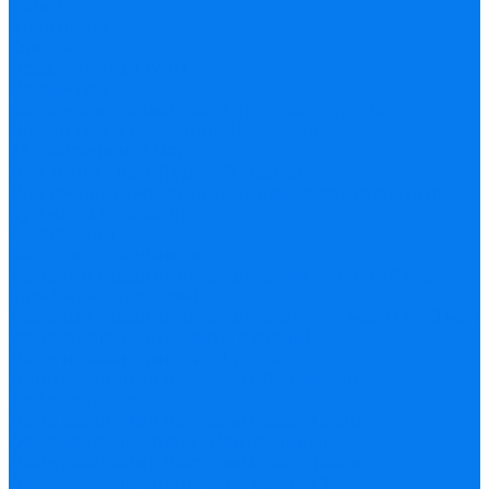
Галич
Щелыково
Следово
Праздничные туры
Новый год
Встречаем Новый год в отеле Снегурочка
Новый год в сказочной Костроме
23 февраля и 8 марта
Для милых дам (Тур на 8 Марта)
Для сильных мужчин и их прекрасных спутниц
(тур на 23 февраля)
Масленица
Майские праздники
Майские праздники в Костроме 2-3 и 9-10 мая
(прибытие поездом)
Майские праздники в Костроме 2-4 мая и 8-10 мая
(самостоятельный заезд в отель)
День независимости 12 июня
День рождения Костромы, Фестиваль
фейерверков
День рождения Костромы, фестиваль
фейерверков (отель "Центральный")
День рождения Костромы, фестиваль
фейерверков (отель "Снегурочка")