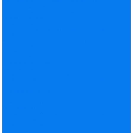
костромской» Кострома – Нерехта – Галич
История Костромы
Музеи и памятники Костромы
Терем Берендея
Музей хлеба
Экскурсии в музей театрального костюма
Музей сыра
«Дом городского головы Г.Н. Ботникова»
«Лес чудодей»
Терем Снегурочки
Музей кукол
Романовский музей
Дворянское собрание
Музей деревянного зодчества
Музей ювелирного искусства в Костроме
Музей природы
Ипатьевский монастырь
Музей-усадьба льна и бересты
Памятник Ивану Сусанину
Торговые ряды
Богоявленско-Анастасиин женский монастырь
Пожарная каланча
Беседка Островского
Интерактивные программы