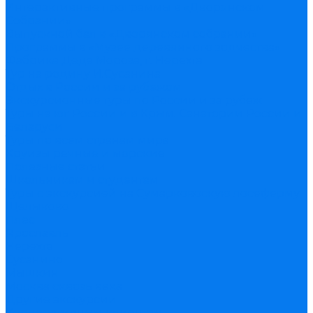
Интерактивные программы в «Дворянском
Собрании»
Выпускной бал в «Дворянском собрании»
Программы в «Музее деревянного зодчества»
Фабрика Деда Мороза, г. Нерехта
Тур на родину И.Сусанина
Отдых в России и за рубежом
Экскурсионные туры по России и за рубеж
Туры на юг России и в Крым. Санатории России и
Беларуси
Туры по всем странам мира
Круизы речные и морские
Полезные статьи
Школьникам и студентам
Туры с экскурсией на Сумарковоскую лосеферму
Щелыково
Плес
Ярославль
Нерехта
Сусанино
Мышкин
Москва сквозь века
Другие экскурсии
Корпоративным клиентам