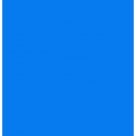
Туры на 1 день
Экскурсия по Костроме пешеходная
Автотуры по Костроме: классическая программа
Спецпредложение на сезонные автотуры
Туры на 2 дня
Гастрономический тур Кострома-Волгореченск
Кострома - Лосеферма - с. Красное-на-Волге
Ярославль-Кострома. Купеческие
провинциальные города
Кострома и Плёс - две поволжские жемчужины
Туры на 3 дня
Кострома – Лосеферма – Плёс
Кострома – Плёс – Ярославль
Кострома - Лосеферма – Красное-на-Волге –
Ярославль
Экскурсии в регионе
Лосеферма
с. Красное-на-Волге
Плёс
Ярославль
Волгореченск
Нерехта
с. Сусанино