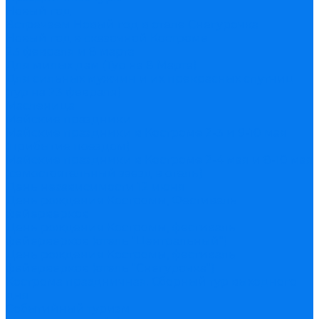
Новый год
Встречаем Новый год в отеле Снегурочка
Новый год в сказочной Костроме
23 февраля и 8 марта
Для милых дам (Тур на 8 Марта)
Для сильных мужчин и их прекрасных спутниц
(тур на 23 февраля)
Масленица
Майские праздники
Майские праздники в Костроме 2-3 и 9-10 мая
(прибытие поездом)
Майские праздники в Костроме 2-4 мая и 8-10 мая
(самостоятельный заезд в отель)
День независимости 12 июня
День рождения Костромы, Фестиваль
фейерверков
День рождения Костромы, фестиваль
фейерверков (отель "Центральный")
День рождения Костромы, фестиваль
фейерверков (отель "Снегурочка")
Кострома праздничная. Сборный тур выходного
дня
Событийный туризм