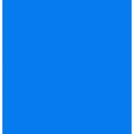
Спецпредложение на сезонные автотуры
Туры на 2 дня
Гастрономический тур Кострома-Волгореченск
Кострома - Лосеферма - с. Красное-на-Волге
Ярославль-Кострома. Купеческие
провинциальные города
Кострома и Плёс - две поволжские жемчужины
Туры на 3 дня
Кострома – Лосеферма – Плёс
Кострома – Плёс – Ярославль
Кострома - Лосеферма – Красное-на-Волге –
Ярославль
Экскурсии в регионе
Лосеферма
с. Красное-на-Волге
Плёс
Ярославль
Волгореченск
Нерехта
с. Сусанино
Галич
Щелыково
Следово
Праздничные туры