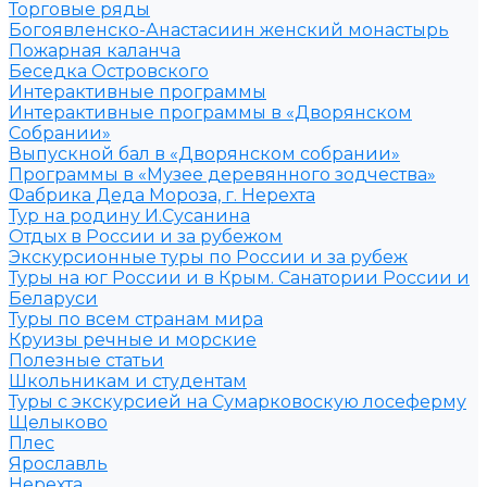
Торговые ряды
Богоявленско-Анастасиин женский монастырь
Пожарная каланча
Беседка Островского
Интерактивные программы
Интерактивные программы в «Дворянском
Собрании»
Выпускной бал в «Дворянском собрании»
Программы в «Музее деревянного зодчества»
Фабрика Деда Мороза, г. Нерехта
Тур на родину И.Сусанина
Отдых в России и за рубежом
Экскурсионные туры по России и за рубеж
Туры на юг России и в Крым. Санатории России и
Беларуси
Туры по всем странам мира
Круизы речные и морские
Полезные статьи
Школьникам и студентам
Туры с экскурсией на Сумарковоскую лосеферму
Щелыково
Плес
Ярославль
Нерехта