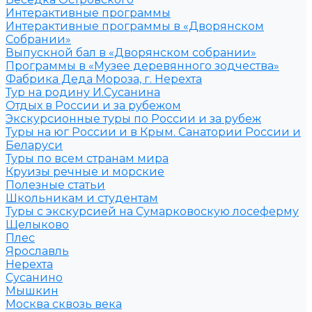
Интерактивные программы
Интерактивные программы в «Дворянском
Собрании»
Выпускной бал в «Дворянском собрании»
Программы в «Музее деревянного зодчества»
Фабрика Деда Мороза, г. Нерехта
Тур на родину И.Сусанина
Отдых в России и за рубежом
Экскурсионные туры по России и за рубеж
Туры на юг России и в Крым. Санатории России и
Беларуси
Туры по всем странам мира
Круизы речные и морские
Полезные статьи
Школьникам и студентам
Туры с экскурсией на Сумарковоскую лосеферму
Щелыково
Плес
Ярославль
Нерехта
Сусанино
Мышкин
Москва сквозь века