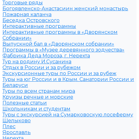
Торговые ряды
Богоявленско-Анастасиин женский монастырь
Пожарная каланча
Беседка Островского
Интерактивные программы
Интерактивные программы в «Дворянском
Собрании»
Выпускной бал в «Дворянском собрании»
Программы в «Музее деревянного зодчества»
Фабрика Деда Мороза, г. Нерехта
Тур на родину И.Сусанина
Отдых в России и за рубежом
Экскурсионные туры по России и за рубеж
Туры на юг России и в Крым. Санатории России и
Беларуси
Туры по всем странам мира
Круизы речные и морские
Полезные статьи
Школьникам и студентам
Туры с экскурсией на Сумарковоскую лосеферму
Щелыково
Плес
Ярославль
Нерехта