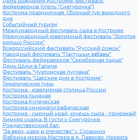
День рождения Костромы, фестиваль
фейерверков (отель "Снегурочка")
Кострома праздничная. Сборный тур выходного
дня
Событийный туризм
Международный фестиваль сыра в Костроме
Международный ювелирный фестиваль "Золотое
кольцо России"
Всероссийский фестиваль "Русский рожок"
Народный фестиваль "Пастушьи забавы"
Фестиваль фейерверков "Серебряная ладья"
День Щуки в Галиче
Фестиваль "Чухломская пуговка"
Фестиваль "Царские дни в Костроме"
Тематические туры
Кострома - ювелирная столица России
Кострома льняная
Кострома Купеческая
Кострома кинематографическая
Кострома - сырный край, хочешь сыра - приезжай!
Зимняя сказка. В гости к Снегурочке.
Рождественский бал.
"За веру, царя и отечество" с. Сусанино
Фабрика мороза Мастера в д. Лаврово, Нерехта