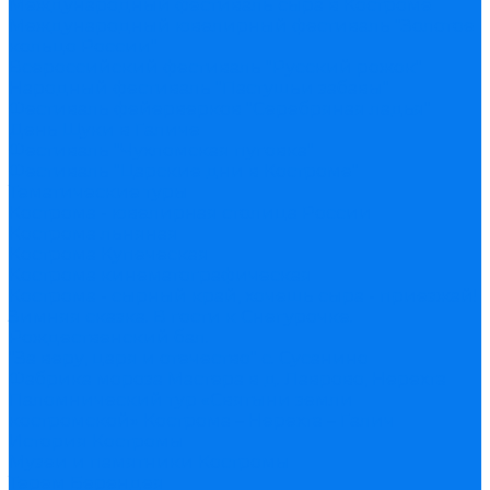
Международный фестиваль сыра в Костроме
Международный ювелирный фестиваль "Золотое
кольцо России"
Всероссийский фестиваль "Русский рожок"
Народный фестиваль "Пастушьи забавы"
Фестиваль фейерверков "Серебряная ладья"
День Щуки в Галиче
Фестиваль "Чухломская пуговка"
Фестиваль "Царские дни в Костроме"
Тематические туры
Кострома - ювелирная столица России
Кострома льняная
Кострома Купеческая
Кострома кинематографическая
Кострома - сырный край, хочешь сыра - приезжай!
Зимняя сказка. В гости к Снегурочке.
Рождественский бал.
"За веру, царя и отечество" с. Сусанино
Фабрика мороза Мастера в д. Лаврово, Нерехта
Паломнический тур «Святыни земли
костромской» Кострома – Нерехта – Галич
История Костромы
Музеи и памятники Костромы
Терем Берендея