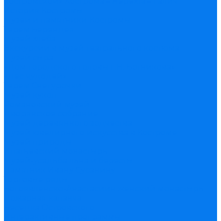
костромской» Кострома – Нерехта – Галич
История Костромы
Музеи и памятники Костромы
Терем Берендея
Музей хлеба
Экскурсии в музей театрального костюма
Музей сыра
«Дом городского головы Г.Н. Ботникова»
«Лес чудодей»
Терем Снегурочки
Музей кукол
Романовский музей
Дворянское собрание
Музей деревянного зодчества
Музей ювелирного искусства в Костроме
Музей природы
Ипатьевский монастырь
Музей-усадьба льна и бересты
Памятник Ивану Сусанину
Торговые ряды
Богоявленско-Анастасиин женский монастырь
Пожарная каланча
Беседка Островского
Интерактивные программы