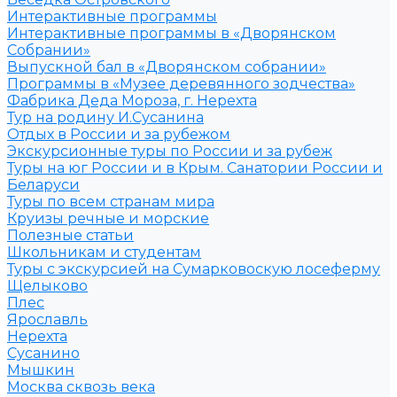
Интерактивные программы
Интерактивные программы в «Дворянском
Собрании»
Выпускной бал в «Дворянском собрании»
Программы в «Музее деревянного зодчества»
Фабрика Деда Мороза, г. Нерехта
Тур на родину И.Сусанина
Отдых в России и за рубежом
Экскурсионные туры по России и за рубеж
Туры на юг России и в Крым. Санатории России и
Беларуси
Туры по всем странам мира
Круизы речные и морские
Полезные статьи
Школьникам и студентам
Туры с экскурсией на Сумарковоскую лосеферму
Щелыково
Плес
Ярославль
Нерехта
Сусанино
Мышкин
Москва сквозь века