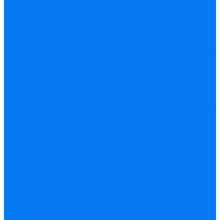
Программы в «Музее деревянного зодчества»
Фабрика Деда Мороза, г. Нерехта
Тур на родину И.Сусанина
Отдых в России и за рубежом
Экскурсионные туры по России и за рубеж
Туры на юг России и в Крым. Санатории России и
Беларуси
Туры по всем странам мира
Круизы речные и морские
Полезные статьи
Школьникам и студентам
Туры с экскурсией на Сумарковоскую лосеферму
Щелыково
Плес
Ярославль
Нерехта
Сусанино
Мышкин
Москва сквозь века
Другие экскурсии
Корпоративным клиентам
Организация семинаров и конференций
Квесты, командные игры и корпоративные
выезды