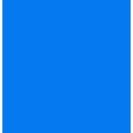
Музей хлеба
Экскурсии в музей театрального костюма
Музей сыра
«Дом городского головы Г.Н. Ботникова»
«Лес чудодей»
Терем Снегурочки
Музей кукол
Романовский музей
Дворянское собрание
Музей деревянного зодчества
Музей ювелирного искусства в Костроме
Музей природы
Ипатьевский монастырь
Музей-усадьба льна и бересты
Памятник Ивану Сусанину
Торговые ряды
Богоявленско-Анастасиин женский монастырь
Пожарная каланча
Беседка Островского
Интерактивные программы
Интерактивные программы в «Дворянском
Собрании»
Выпускной бал в «Дворянском собрании»