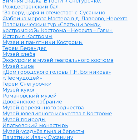
Зимняя сказка. В гости к Снегурочке.
Рождественский бал.
"За веру, царя и отечество" с. Сусанино
Фабрика мороза Мастера в д. Лаврово, Нерехта
Паломнический тур «Святыни земли
костромской» Кострома – Нерехта – Галич
История Костромы
Музеи и памятники Костромы
Терем Берендея
Музей хлеба
Экскурсии в музей театрального костюма
Музей сыра
«Дом городского головы Г.Н. Ботникова»
«Лес чудодей»
Терем Снегурочки
Музей кукол
Романовский музей
Дворянское собрание
Музей деревянного зодчества
Музей ювелирного искусства в Костроме
Музей природы
Ипатьевский монастырь
Музей-усадьба льна и бересты
Памятник Ивану Сусанину