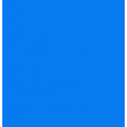
Галич
Щелыково
Следово
Праздничные туры
Новый год
Встречаем Новый год в отеле Снегурочка
Новый год в сказочной Костроме
23 февраля и 8 марта
Для милых дам (Тур на 8 Марта)
Для сильных мужчин и их прекрасных спутниц
(тур на 23 февраля)
Масленица
Майские праздники
Майские праздники в Костроме 2-3 и 9-10 мая
(прибытие поездом)
Майские праздники в Костроме 2-4 мая и 8-10 мая
(самостоятельный заезд в отель)
День независимости 12 июня
День рождения Костромы, Фестиваль
фейерверков
День рождения Костромы, фестиваль
фейерверков (отель "Центральный")
День рождения Костромы, фестиваль
фейерверков (отель "Снегурочка")