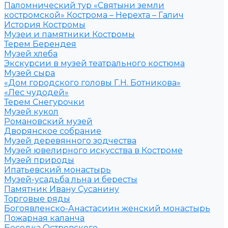
Паломнический тур «Святыни земли
костромской» Кострома – Нерехта – Галич
История Костромы
Музеи и памятники Костромы
Терем Берендея
Музей хлеба
Экскурсии в музей театрального костюма
Музей сыра
«Дом городского головы Г.Н. Ботникова»
«Лес чудодей»
Терем Снегурочки
Музей кукол
Романовский музей
Дворянское собрание
Музей деревянного зодчества
Музей ювелирного искусства в Костроме
Музей природы
Ипатьевский монастырь
Музей-усадьба льна и бересты
Памятник Ивану Сусанину
Торговые ряды
Богоявленско-Анастасиин женский монастырь
Пожарная каланча
Беседка Островского