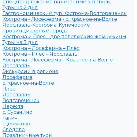
Спецпредложение на сезонные автотуры
Туры на 2 дня
Гастрономический тур Кострома-Волгореченск
Кострома - Лосеферма - с. Красное-на-Волге
Ярославль-Кострома. Купеческие
провинциальные города
Кострома и Плёс - две поволжские жемчужины
Туры на 3 дня
Кострома – Лосеферма – Плёс
Кострома – Плёс – Ярославль
Кострома - Лосеферма – Красное-на-Волге –
Ярославль
Экскурсии в регионе
Лосеферма
с. Красное-на-Волге
Плёс
Ярославль
Волгореченск
Нерехта
с. Сусанино
Галич
Щелыково
Следово
Праздничные туры