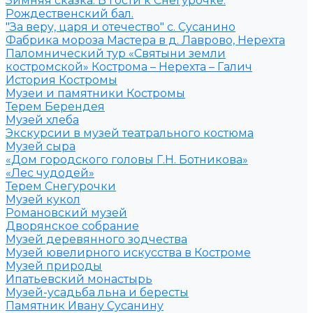
Зимняя сказка. В гости к Снегурочке.
Рождественский бал.
"За веру, царя и отечество" с. Сусанино
Фабрика мороза Мастера в д. Лаврово, Нерехта
Паломнический тур «Святыни земли
костромской» Кострома – Нерехта – Галич
История Костромы
Музеи и памятники Костромы
Терем Берендея
Музей хлеба
Экскурсии в музей театрального костюма
Музей сыра
«Дом городского головы Г.Н. Ботникова»
«Лес чудодей»
Терем Снегурочки
Музей кукол
Романовский музей
Дворянское собрание
Музей деревянного зодчества
Музей ювелирного искусства в Костроме
Музей природы
Ипатьевский монастырь
Музей-усадьба льна и бересты
Памятник Ивану Сусанину