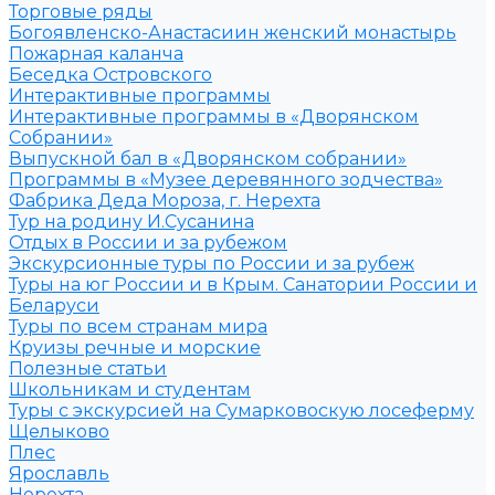
Торговые ряды
Богоявленско-Анастасиин женский монастырь
Пожарная каланча
Беседка Островского
Интерактивные программы
Интерактивные программы в «Дворянском
Собрании»
Выпускной бал в «Дворянском собрании»
Программы в «Музее деревянного зодчества»
Фабрика Деда Мороза, г. Нерехта
Тур на родину И.Сусанина
Отдых в России и за рубежом
Экскурсионные туры по России и за рубеж
Туры на юг России и в Крым. Санатории России и
Беларуси
Туры по всем странам мира
Круизы речные и морские
Полезные статьи
Школьникам и студентам
Туры с экскурсией на Сумарковоскую лосеферму
Щелыково
Плес
Ярославль
Нерехта