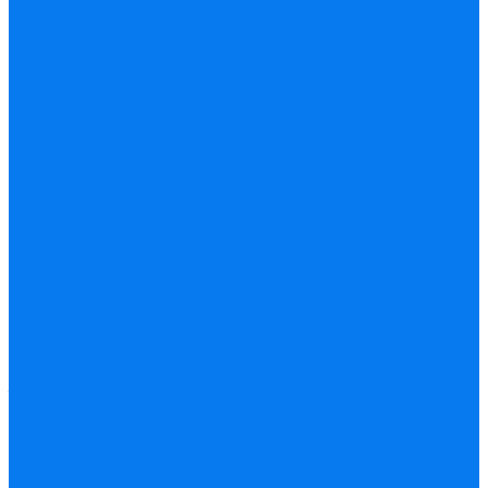
Кострома праздничная. Сборный тур выходного
дня
Событийный туризм
Международный фестиваль сыра в Костроме
Международный ювелирный фестиваль "Золотое
кольцо России"
Всероссийский фестиваль "Русский рожок"
Народный фестиваль "Пастушьи забавы"
Фестиваль фейерверков "Серебряная ладья"
День Щуки в Галиче
Фестиваль "Чухломская пуговка"
Фестиваль "Царские дни в Костроме"
Тематические туры
Кострома - ювелирная столица России
Кострома льняная
Кострома Купеческая
Кострома кинематографическая
Кострома - сырный край, хочешь сыра - приезжай!
Зимняя сказка. В гости к Снегурочке.
Рождественский бал.
"За веру, царя и отечество" с. Сусанино
Фабрика мороза Мастера в д. Лаврово, Нерехта
Паломнический тур «Святыни земли