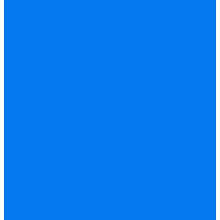
Туры на 1 день
Экскурсия по Костроме пешеходная
Автотуры по Костроме: классическая программа
Спецпредложение на сезонные автотуры
Туры на 2 дня
Гастрономический тур Кострома-Волгореченск
Кострома - Лосеферма - с. Красное-на-Волге
Ярославль-Кострома. Купеческие
провинциальные города
Кострома и Плёс - две поволжские жемчужины
Туры на 3 дня
Кострома – Лосеферма – Плёс
Кострома – Плёс – Ярославль
Кострома - Лосеферма – Красное-на-Волге –
Ярославль
Экскурсии в регионе
Лосеферма
с. Красное-на-Волге
Плёс
Ярославль
Волгореченск
Нерехта
с. Сусанино