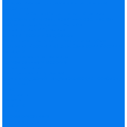
Интерактивные программы в «Дворянском
Собрании»
Выпускной бал в «Дворянском собрании»
Программы в «Музее деревянного зодчества»
Фабрика Деда Мороза, г. Нерехта
Тур на родину И.Сусанина
Отдых в России и за рубежом
Экскурсионные туры по России и за рубеж
Туры на юг России и в Крым. Санатории России и
Беларуси
Туры по всем странам мира
Круизы речные и морские
Полезные статьи
Школьникам и студентам
Туры с экскурсией на Сумарковоскую лосеферму
Щелыково
Плес
Ярославль
Нерехта
Сусанино
Мышкин
Москва сквозь века
Другие экскурсии
Корпоративным клиентам