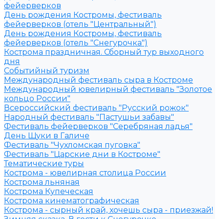
фейерверков
День рождения Костромы, фестиваль
фейерверков (отель "Центральный")
День рождения Костромы, фестиваль
фейерверков (отель "Снегурочка")
Кострома праздничная. Сборный тур выходного
дня
Событийный туризм
Международный фестиваль сыра в Костроме
Международный ювелирный фестиваль "Золотое
кольцо России"
Всероссийский фестиваль "Русский рожок"
Народный фестиваль "Пастушьи забавы"
Фестиваль фейерверков "Серебряная ладья"
День Щуки в Галиче
Фестиваль "Чухломская пуговка"
Фестиваль "Царские дни в Костроме"
Тематические туры
Кострома - ювелирная столица России
Кострома льняная
Кострома Купеческая
Кострома кинематографическая
Кострома - сырный край, хочешь сыра - приезжай!