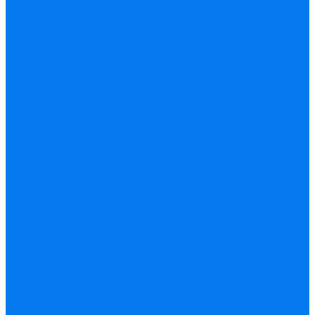
Спецпредложение на сезонные автотуры
Туры на 2 дня
Гастрономический тур Кострома-Волгореченск
Кострома - Лосеферма - с. Красное-на-Волге
Ярославль-Кострома. Купеческие
провинциальные города
Кострома и Плёс - две поволжские жемчужины
Туры на 3 дня
Кострома – Лосеферма – Плёс
Кострома – Плёс – Ярославль
Кострома - Лосеферма – Красное-на-Волге –
Ярославль
Экскурсии в регионе
Лосеферма
с. Красное-на-Волге
Плёс
Ярославль
Волгореченск
Нерехта
с. Сусанино
Галич
Щелыково
Следово
Праздничные туры