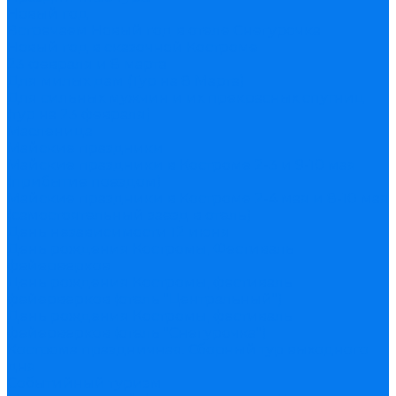
Новый год
Встречаем Новый год в отеле Снегурочка
Новый год в сказочной Костроме
23 февраля и 8 марта
Для милых дам (Тур на 8 Марта)
Для сильных мужчин и их прекрасных спутниц
(тур на 23 февраля)
Масленица
Майские праздники
Майские праздники в Костроме 2-3 и 9-10 мая
(прибытие поездом)
Майские праздники в Костроме 2-4 мая и 8-10 мая
(самостоятельный заезд в отель)
День независимости 12 июня
День рождения Костромы, Фестиваль
фейерверков
День рождения Костромы, фестиваль
фейерверков (отель "Центральный")
День рождения Костромы, фестиваль
фейерверков (отель "Снегурочка")
Кострома праздничная. Сборный тур выходного
дня
Событийный туризм