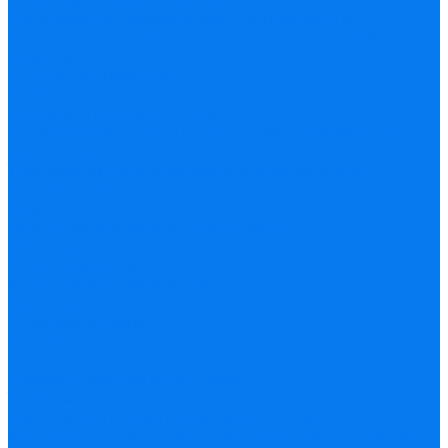
Организация семинаров и конференций
Квесты, командные игры и корпоративные
выезды
Услуги кейтеринга
Акции
Дополнительные услуги
Организация транспортного обслуживания на
маршрутах
Трансферы на ж/д вокзалы и в аэропорты
О компании
Новости
Политика конфиденциальности
Мы в реестре туроператоров
Сотрудничество
Агентствам и заказчикам
Договоры
Способы оплаты
Контакты
...
Прием туристов в Костроме
Туры на 1 день
Экскурсия по Костроме пешеходная
Автотуры по Костроме: классическая программа