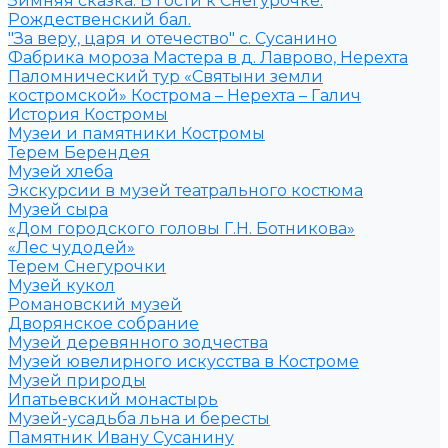
Зимняя сказка. В гости к Снегурочке.
Рождественский бал.
"За веру, царя и отечество" с. Сусанино
Фабрика мороза Мастера в д. Лаврово, Нерехта
Паломнический тур «Святыни земли
костромской» Кострома – Нерехта – Галич
История Костромы
Музеи и памятники Костромы
Терем Берендея
Музей хлеба
Экскурсии в музей театрального костюма
Музей сыра
«Дом городского головы Г.Н. Ботникова»
«Лес чудодей»
Терем Снегурочки
Музей кукол
Романовский музей
Дворянское собрание
Музей деревянного зодчества
Музей ювелирного искусства в Костроме
Музей природы
Ипатьевский монастырь
Музей-усадьба льна и бересты
Памятник Ивану Сусанину