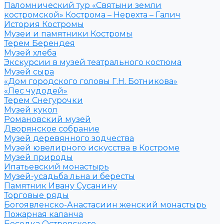
Паломнический тур «Святыни земли
костромской» Кострома – Нерехта – Галич
История Костромы
Музеи и памятники Костромы
Терем Берендея
Музей хлеба
Экскурсии в музей театрального костюма
Музей сыра
«Дом городского головы Г.Н. Ботникова»
«Лес чудодей»
Терем Снегурочки
Музей кукол
Романовский музей
Дворянское собрание
Музей деревянного зодчества
Музей ювелирного искусства в Костроме
Музей природы
Ипатьевский монастырь
Музей-усадьба льна и бересты
Памятник Ивану Сусанину
Торговые ряды
Богоявленско-Анастасиин женский монастырь
Пожарная каланча
Беседка Островского