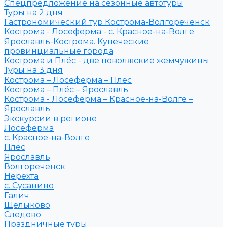
Спецпредложение на сезонные автотуры
Туры на 2 дня
Гастрономический тур Кострома-Волгореченск
Кострома - Лосеферма - с. Красное-на-Волге
Ярославль-Кострома. Купеческие
провинциальные города
Кострома и Плёс - две поволжские жемчужины
Туры на 3 дня
Кострома – Лосеферма – Плёс
Кострома – Плёс – Ярославль
Кострома - Лосеферма – Красное-на-Волге –
Ярославль
Экскурсии в регионе
Лосеферма
с. Красное-на-Волге
Плёс
Ярославль
Волгореченск
Нерехта
с. Сусанино
Галич
Щелыково
Следово
Праздничные туры