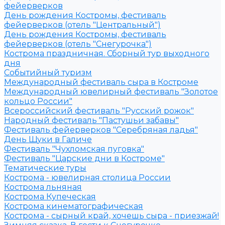
фейерверков
День рождения Костромы, фестиваль
фейерверков (отель "Центральный")
День рождения Костромы, фестиваль
фейерверков (отель "Снегурочка")
Кострома праздничная. Сборный тур выходного
дня
Событийный туризм
Международный фестиваль сыра в Костроме
Международный ювелирный фестиваль "Золотое
кольцо России"
Всероссийский фестиваль "Русский рожок"
Народный фестиваль "Пастушьи забавы"
Фестиваль фейерверков "Серебряная ладья"
День Щуки в Галиче
Фестиваль "Чухломская пуговка"
Фестиваль "Царские дни в Костроме"
Тематические туры
Кострома - ювелирная столица России
Кострома льняная
Кострома Купеческая
Кострома кинематографическая
Кострома - сырный край, хочешь сыра - приезжай!