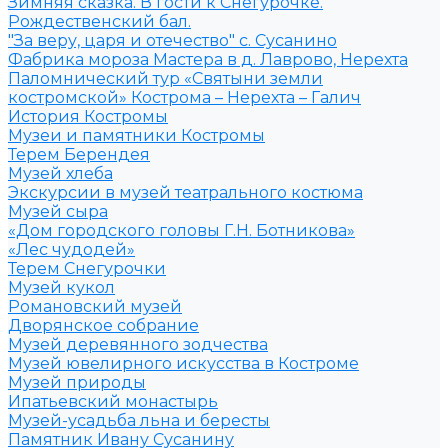
Зимняя сказка. В гости к Снегурочке.
Рождественский бал.
"За веру, царя и отечество" с. Сусанино
Фабрика мороза Мастера в д. Лаврово, Нерехта
Паломнический тур «Святыни земли
костромской» Кострома – Нерехта – Галич
История Костромы
Музеи и памятники Костромы
Терем Берендея
Музей хлеба
Экскурсии в музей театрального костюма
Музей сыра
«Дом городского головы Г.Н. Ботникова»
«Лес чудодей»
Терем Снегурочки
Музей кукол
Романовский музей
Дворянское собрание
Музей деревянного зодчества
Музей ювелирного искусства в Костроме
Музей природы
Ипатьевский монастырь
Музей-усадьба льна и бересты
Памятник Ивану Сусанину