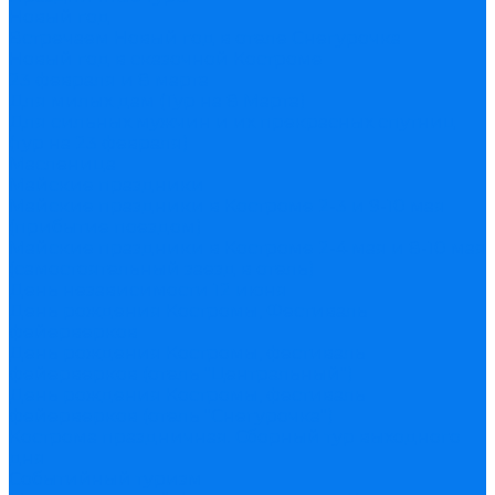
Новый год
Встречаем Новый год в отеле Снегурочка
Новый год в сказочной Костроме
23 февраля и 8 марта
Для милых дам (Тур на 8 Марта)
Для сильных мужчин и их прекрасных спутниц
(тур на 23 февраля)
Масленица
Майские праздники
Майские праздники в Костроме 2-3 и 9-10 мая
(прибытие поездом)
Майские праздники в Костроме 2-4 мая и 8-10 мая
(самостоятельный заезд в отель)
День независимости 12 июня
День рождения Костромы, Фестиваль
фейерверков
День рождения Костромы, фестиваль
фейерверков (отель "Центральный")
День рождения Костромы, фестиваль
фейерверков (отель "Снегурочка")
Кострома праздничная. Сборный тур выходного
дня
Событийный туризм