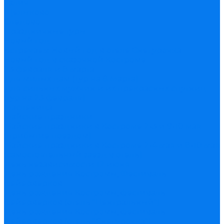
Галич
Щелыково
Следово
Праздничные туры
Новый год
Встречаем Новый год в отеле Снегурочка
Новый год в сказочной Костроме
23 февраля и 8 марта
Для милых дам (Тур на 8 Марта)
Для сильных мужчин и их прекрасных спутниц
(тур на 23 февраля)
Масленица
Майские праздники
Майские праздники в Костроме 2-3 и 9-10 мая
(прибытие поездом)
Майские праздники в Костроме 2-4 мая и 8-10 мая
(самостоятельный заезд в отель)
День независимости 12 июня
День рождения Костромы, Фестиваль
фейерверков
День рождения Костромы, фестиваль
фейерверков (отель "Центральный")
День рождения Костромы, фестиваль
фейерверков (отель "Снегурочка")