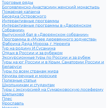
Торговые ряды
Богоявленско-Анастасиин женский монастырь
Пожарная каланча
Беседка Островского
Интерактивные программы
Интерактивные программы в «Дворянском
Собрании»
Выпускной бал в «Дворянском собрании»
Программы в «Музее деревянного зодчества»
Фабрика Деда Мороза, г. Нерехта
Тур на родину И.Сусанина
Отдых в России и за рубежом
Экскурсионные туры по России и за рубеж
Туры на юг России и в Крым. Санатории России и
Беларуси
Туры по всем странам мира
Круизы речные и морские
Полезные статьи
Школьникам и студентам
Туры с экскурсией на Сумарковоскую лосеферму
Щелыково
Плес
Ярославль
Нерехта