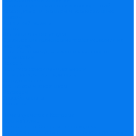
Организация семинаров и конференций
Квесты, командные игры и корпоративные
выезды
Услуги кейтеринга
Акции
Дополнительные услуги
Организация транспортного обслуживания на
маршрутах
Трансферы на ж/д вокзалы и в аэропорты
О компании
Новости
Политика конфиденциальности
Мы в реестре туроператоров
Сотрудничество
Агентствам и заказчикам
Договоры
Способы оплаты
Контакты
...
Прием туристов в Костроме
Туры на 1 день
Экскурсия по Костроме пешеходная
Автотуры по Костроме: классическая программа