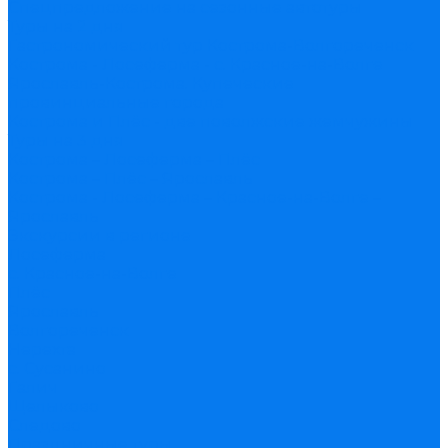
Спецпредложение на сезонные автотуры
Туры на 2 дня
Гастрономический тур Кострома-Волгореченск
Кострома - Лосеферма - с. Красное-на-Волге
Ярославль-Кострома. Купеческие
провинциальные города
Кострома и Плёс - две поволжские жемчужины
Туры на 3 дня
Кострома – Лосеферма – Плёс
Кострома – Плёс – Ярославль
Кострома - Лосеферма – Красное-на-Волге –
Ярославль
Экскурсии в регионе
Лосеферма
с. Красное-на-Волге
Плёс
Ярославль
Волгореченск
Нерехта
с. Сусанино
Галич
Щелыково
Следово
Праздничные туры