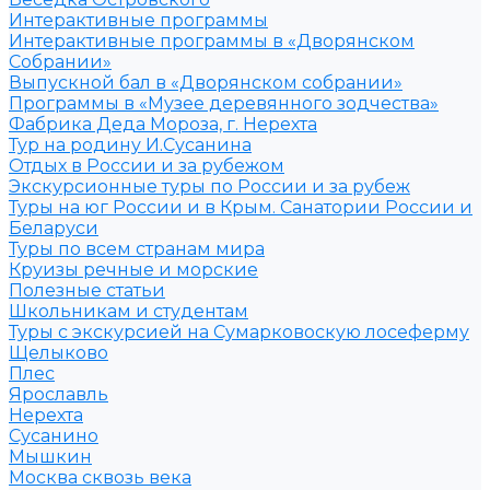
Интерактивные программы
Интерактивные программы в «Дворянском
Собрании»
Выпускной бал в «Дворянском собрании»
Программы в «Музее деревянного зодчества»
Фабрика Деда Мороза, г. Нерехта
Тур на родину И.Сусанина
Отдых в России и за рубежом
Экскурсионные туры по России и за рубеж
Туры на юг России и в Крым. Санатории России и
Беларуси
Туры по всем странам мира
Круизы речные и морские
Полезные статьи
Школьникам и студентам
Туры с экскурсией на Сумарковоскую лосеферму
Щелыково
Плес
Ярославль
Нерехта
Сусанино
Мышкин
Москва сквозь века