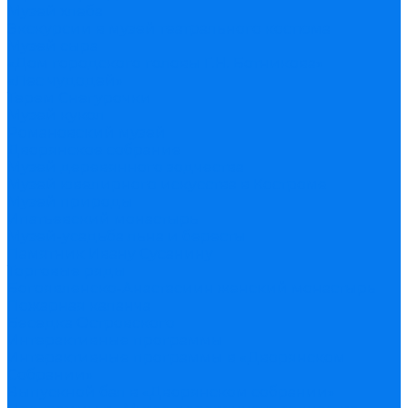
Музей хлеба
Экскурсии в музей театрального костюма
Музей сыра
«Дом городского головы Г.Н. Ботникова»
«Лес чудодей»
Терем Снегурочки
Музей кукол
Романовский музей
Дворянское собрание
Музей деревянного зодчества
Музей ювелирного искусства в Костроме
Музей природы
Ипатьевский монастырь
Музей-усадьба льна и бересты
Памятник Ивану Сусанину
Торговые ряды
Богоявленско-Анастасиин женский монастырь
Пожарная каланча
Беседка Островского
Интерактивные программы
Интерактивные программы в «Дворянском
Собрании»
Выпускной бал в «Дворянском собрании»