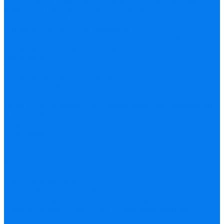
Программы в «Музее деревянного зодчества»
Фабрика Деда Мороза, г. Нерехта
Тур на родину И.Сусанина
Отдых в России и за рубежом
Экскурсионные туры по России и за рубеж
Туры на юг России и в Крым. Санатории России и
Беларуси
Туры по всем странам мира
Круизы речные и морские
Полезные статьи
Школьникам и студентам
Туры с экскурсией на Сумарковоскую лосеферму
Щелыково
Плес
Ярославль
Нерехта
Сусанино
Мышкин
Москва сквозь века
Другие экскурсии
Корпоративным клиентам
Организация семинаров и конференций
Квесты, командные игры и корпоративные
выезды