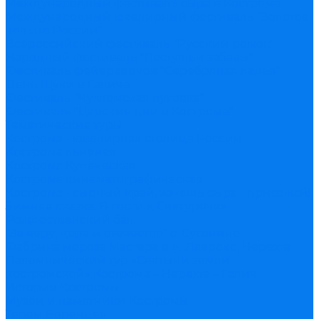
Международный фестиваль сыра в Костроме
Международный ювелирный фестиваль "Золотое
кольцо России"
Всероссийский фестиваль "Русский рожок"
Народный фестиваль "Пастушьи забавы"
Фестиваль фейерверков "Серебряная ладья"
День Щуки в Галиче
Фестиваль "Чухломская пуговка"
Фестиваль "Царские дни в Костроме"
Тематические туры
Кострома - ювелирная столица России
Кострома льняная
Кострома Купеческая
Кострома кинематографическая
Кострома - сырный край, хочешь сыра - приезжай!
Зимняя сказка. В гости к Снегурочке.
Рождественский бал.
"За веру, царя и отечество" с. Сусанино
Фабрика мороза Мастера в д. Лаврово, Нерехта
Паломнический тур «Святыни земли
костромской» Кострома – Нерехта – Галич
История Костромы
Музеи и памятники Костромы
Терем Берендея