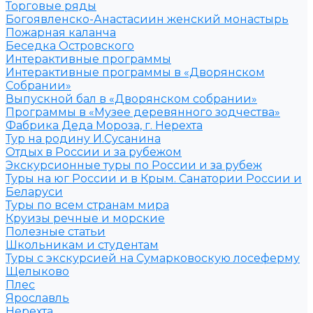
Торговые ряды
Богоявленско-Анастасиин женский монастырь
Пожарная каланча
Беседка Островского
Интерактивные программы
Интерактивные программы в «Дворянском
Собрании»
Выпускной бал в «Дворянском собрании»
Программы в «Музее деревянного зодчества»
Фабрика Деда Мороза, г. Нерехта
Тур на родину И.Сусанина
Отдых в России и за рубежом
Экскурсионные туры по России и за рубеж
Туры на юг России и в Крым. Санатории России и
Беларуси
Туры по всем странам мира
Круизы речные и морские
Полезные статьи
Школьникам и студентам
Туры с экскурсией на Сумарковоскую лосеферму
Щелыково
Плес
Ярославль
Нерехта