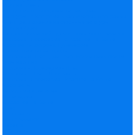
Туры на 1 день
Экскурсия по Костроме пешеходная
Автотуры по Костроме: классическая программа
Спецпредложение на сезонные автотуры
Туры на 2 дня
Гастрономический тур Кострома-Волгореченск
Кострома - Лосеферма - с. Красное-на-Волге
Ярославль-Кострома. Купеческие
провинциальные города
Кострома и Плёс - две поволжские жемчужины
Туры на 3 дня
Кострома – Лосеферма – Плёс
Кострома – Плёс – Ярославль
Кострома - Лосеферма – Красное-на-Волге –
Ярославль
Экскурсии в регионе
Лосеферма
с. Красное-на-Волге
Плёс
Ярославль
Волгореченск
Нерехта
с. Сусанино