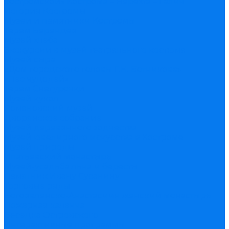
костромской» Кострома – Нерехта – Галич
История Костромы
Музеи и памятники Костромы
Терем Берендея
Музей хлеба
Экскурсии в музей театрального костюма
Музей сыра
«Дом городского головы Г.Н. Ботникова»
«Лес чудодей»
Терем Снегурочки
Музей кукол
Романовский музей
Дворянское собрание
Музей деревянного зодчества
Музей ювелирного искусства в Костроме
Музей природы
Ипатьевский монастырь
Музей-усадьба льна и бересты
Памятник Ивану Сусанину
Торговые ряды
Богоявленско-Анастасиин женский монастырь
Пожарная каланча
Беседка Островского
Интерактивные программы