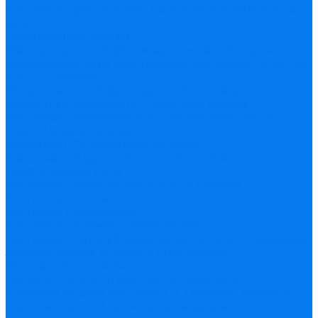
Кострома праздничная. Сборный тур выходного
дня
Событийный туризм
Международный фестиваль сыра в Костроме
Международный ювелирный фестиваль "Золотое
кольцо России"
Всероссийский фестиваль "Русский рожок"
Народный фестиваль "Пастушьи забавы"
Фестиваль фейерверков "Серебряная ладья"
День Щуки в Галиче
Фестиваль "Чухломская пуговка"
Фестиваль "Царские дни в Костроме"
Тематические туры
Кострома - ювелирная столица России
Кострома льняная
Кострома Купеческая
Кострома кинематографическая
Кострома - сырный край, хочешь сыра - приезжай!
Зимняя сказка. В гости к Снегурочке.
Рождественский бал.
"За веру, царя и отечество" с. Сусанино
Фабрика мороза Мастера в д. Лаврово, Нерехта
Паломнический тур «Святыни земли