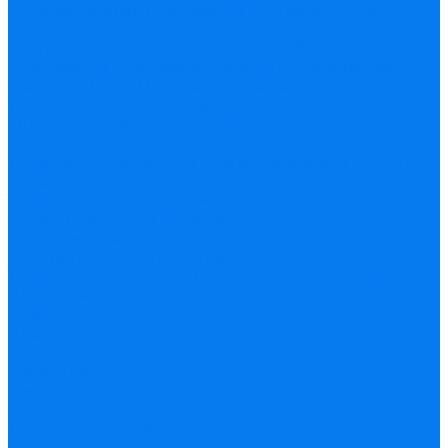
Интерактивные программы в «Дворянском
Собрании»
Выпускной бал в «Дворянском собрании»
Программы в «Музее деревянного зодчества»
Фабрика Деда Мороза, г. Нерехта
Тур на родину И.Сусанина
Отдых в России и за рубежом
Экскурсионные туры по России и за рубеж
Туры на юг России и в Крым. Санатории России и
Беларуси
Туры по всем странам мира
Круизы речные и морские
Полезные статьи
Школьникам и студентам
Туры с экскурсией на Сумарковоскую лосеферму
Щелыково
Плес
Ярославль
Нерехта
Сусанино
Мышкин
Москва сквозь века
Другие экскурсии
Корпоративным клиентам