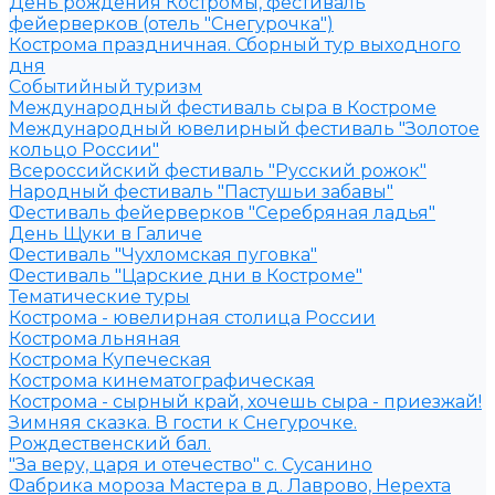
День рождения Костромы, фестиваль
фейерверков (отель "Снегурочка")
Кострома праздничная. Сборный тур выходного
дня
Событийный туризм
Международный фестиваль сыра в Костроме
Международный ювелирный фестиваль "Золотое
кольцо России"
Всероссийский фестиваль "Русский рожок"
Народный фестиваль "Пастушьи забавы"
Фестиваль фейерверков "Серебряная ладья"
День Щуки в Галиче
Фестиваль "Чухломская пуговка"
Фестиваль "Царские дни в Костроме"
Тематические туры
Кострома - ювелирная столица России
Кострома льняная
Кострома Купеческая
Кострома кинематографическая
Кострома - сырный край, хочешь сыра - приезжай!
Зимняя сказка. В гости к Снегурочке.
Рождественский бал.
"За веру, царя и отечество" с. Сусанино
Фабрика мороза Мастера в д. Лаврово, Нерехта