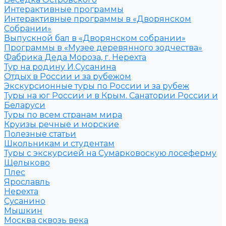
Интерактивные программы
Интерактивные программы в «Дворянском
Собрании»
Выпускной бал в «Дворянском собрании»
Программы в «Музее деревянного зодчества»
Фабрика Деда Мороза, г. Нерехта
Тур на родину И.Сусанина
Отдых в России и за рубежом
Экскурсионные туры по России и за рубеж
Туры на юг России и в Крым. Санатории России и
Беларуси
Туры по всем странам мира
Круизы речные и морские
Полезные статьи
Школьникам и студентам
Туры с экскурсией на Сумарковоскую лосеферму
Щелыково
Плес
Ярославль
Нерехта
Сусанино
Мышкин
Москва сквозь века