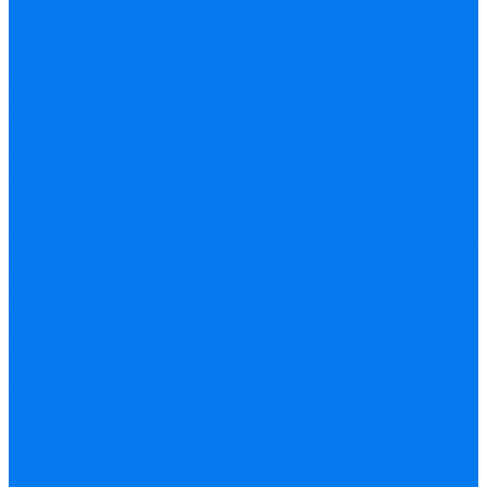
Новый год
Встречаем Новый год в отеле Снегурочка
Новый год в сказочной Костроме
23 февраля и 8 марта
Для милых дам (Тур на 8 Марта)
Для сильных мужчин и их прекрасных спутниц
(тур на 23 февраля)
Масленица
Майские праздники
Майские праздники в Костроме 2-3 и 9-10 мая
(прибытие поездом)
Майские праздники в Костроме 2-4 мая и 8-10 мая
(самостоятельный заезд в отель)
День независимости 12 июня
День рождения Костромы, Фестиваль
фейерверков
День рождения Костромы, фестиваль
фейерверков (отель "Центральный")
День рождения Костромы, фестиваль
фейерверков (отель "Снегурочка")
Кострома праздничная. Сборный тур выходного
дня
Событийный туризм