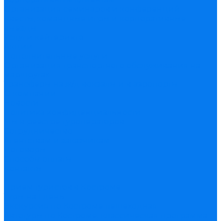
Организация семинаров и конференций
Квесты, командные игры и корпоративные
выезды
Услуги кейтеринга
Акции
Дополнительные услуги
Организация транспортного обслуживания на
маршрутах
Трансферы на ж/д вокзалы и в аэропорты
О компании
Новости
Политика конфиденциальности
Мы в реестре туроператоров
Сотрудничество
Агентствам и заказчикам
Договоры
Способы оплаты
Контакты
...
Прием туристов в Костроме
Туры на 1 день
Экскурсия по Костроме пешеходная
Автотуры по Костроме: классическая программа