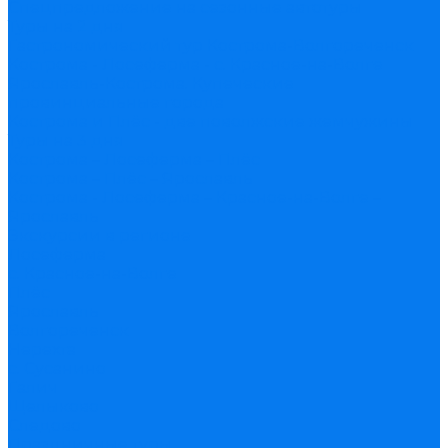
Спецпредложение на сезонные автотуры
Туры на 2 дня
Гастрономический тур Кострома-Волгореченск
Кострома - Лосеферма - с. Красное-на-Волге
Ярославль-Кострома. Купеческие
провинциальные города
Кострома и Плёс - две поволжские жемчужины
Туры на 3 дня
Кострома – Лосеферма – Плёс
Кострома – Плёс – Ярославль
Кострома - Лосеферма – Красное-на-Волге –
Ярославль
Экскурсии в регионе
Лосеферма
с. Красное-на-Волге
Плёс
Ярославль
Волгореченск
Нерехта
с. Сусанино
Галич
Щелыково
Следово
Праздничные туры