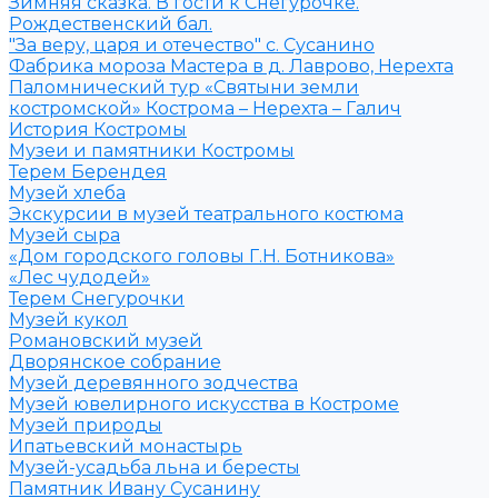
Зимняя сказка. В гости к Снегурочке.
Рождественский бал.
"За веру, царя и отечество" с. Сусанино
Фабрика мороза Мастера в д. Лаврово, Нерехта
Паломнический тур «Святыни земли
костромской» Кострома – Нерехта – Галич
История Костромы
Музеи и памятники Костромы
Терем Берендея
Музей хлеба
Экскурсии в музей театрального костюма
Музей сыра
«Дом городского головы Г.Н. Ботникова»
«Лес чудодей»
Терем Снегурочки
Музей кукол
Романовский музей
Дворянское собрание
Музей деревянного зодчества
Музей ювелирного искусства в Костроме
Музей природы
Ипатьевский монастырь
Музей-усадьба льна и бересты
Памятник Ивану Сусанину