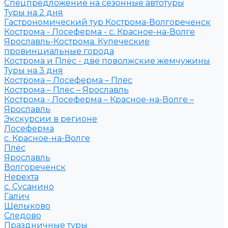
Спецпредложение на сезонные автотуры
Туры на 2 дня
Гастрономический тур Кострома-Волгореченск
Кострома - Лосеферма - с. Красное-на-Волге
Ярославль-Кострома. Купеческие
провинциальные города
Кострома и Плёс - две поволжские жемчужины
Туры на 3 дня
Кострома – Лосеферма – Плёс
Кострома – Плёс – Ярославль
Кострома - Лосеферма – Красное-на-Волге –
Ярославль
Экскурсии в регионе
Лосеферма
с. Красное-на-Волге
Плёс
Ярославль
Волгореченск
Нерехта
с. Сусанино
Галич
Щелыково
Следово
Праздничные туры