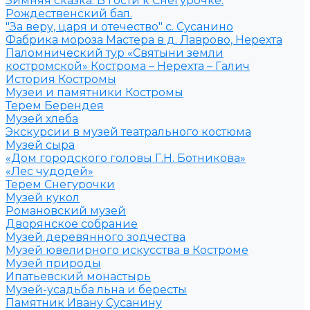
Зимняя сказка. В гости к Снегурочке.
Рождественский бал.
"За веру, царя и отечество" с. Сусанино
Фабрика мороза Мастера в д. Лаврово, Нерехта
Паломнический тур «Святыни земли
костромской» Кострома – Нерехта – Галич
История Костромы
Музеи и памятники Костромы
Терем Берендея
Музей хлеба
Экскурсии в музей театрального костюма
Музей сыра
«Дом городского головы Г.Н. Ботникова»
«Лес чудодей»
Терем Снегурочки
Музей кукол
Романовский музей
Дворянское собрание
Музей деревянного зодчества
Музей ювелирного искусства в Костроме
Музей природы
Ипатьевский монастырь
Музей-усадьба льна и бересты
Памятник Ивану Сусанину