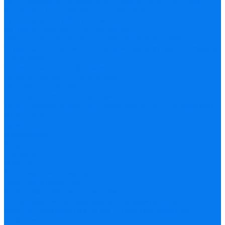
Программы в «Музее деревянного зодчества»
Фабрика Деда Мороза, г. Нерехта
Тур на родину И.Сусанина
Отдых в России и за рубежом
Экскурсионные туры по России и за рубеж
Туры на юг России и в Крым. Санатории России и
Беларуси
Туры по всем странам мира
Круизы речные и морские
Полезные статьи
Школьникам и студентам
Туры с экскурсией на Сумарковоскую лосеферму
Щелыково
Плес
Ярославль
Нерехта
Сусанино
Мышкин
Москва сквозь века
Другие экскурсии
Корпоративным клиентам
Организация семинаров и конференций
Квесты, командные игры и корпоративные
выезды