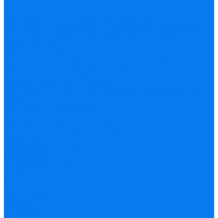
Туры на 1 день
Экскурсия по Костроме пешеходная
Автотуры по Костроме: классическая программа
Спецпредложение на сезонные автотуры
Туры на 2 дня
Гастрономический тур Кострома-Волгореченск
Кострома - Лосеферма - с. Красное-на-Волге
Ярославль-Кострома. Купеческие
провинциальные города
Кострома и Плёс - две поволжские жемчужины
Туры на 3 дня
Кострома – Лосеферма – Плёс
Кострома – Плёс – Ярославль
Кострома - Лосеферма – Красное-на-Волге –
Ярославль
Экскурсии в регионе
Лосеферма
с. Красное-на-Волге
Плёс
Ярославль
Волгореченск
Нерехта
с. Сусанино