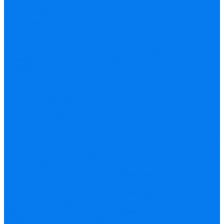
Галич
Щелыково
Следово
Праздничные туры
Новый год
Встречаем Новый год в отеле Снегурочка
Новый год в сказочной Костроме
23 февраля и 8 марта
Для милых дам (Тур на 8 Марта)
Для сильных мужчин и их прекрасных спутниц
(тур на 23 февраля)
Масленица
Майские праздники
Майские праздники в Костроме 2-3 и 9-10 мая
(прибытие поездом)
Майские праздники в Костроме 2-4 мая и 8-10 мая
(самостоятельный заезд в отель)
День независимости 12 июня
День рождения Костромы, Фестиваль
фейерверков
День рождения Костромы, фестиваль
фейерверков (отель "Центральный")
День рождения Костромы, фестиваль
фейерверков (отель "Снегурочка")