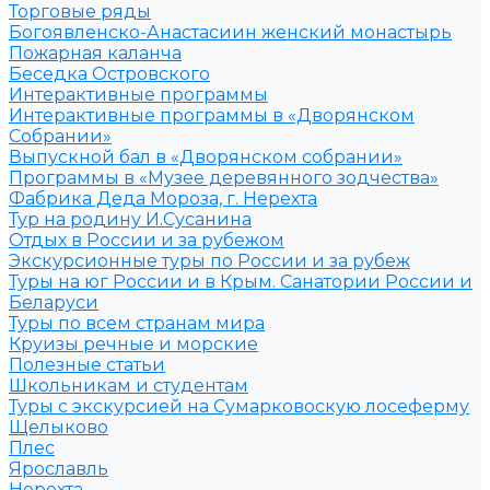
Торговые ряды
Богоявленско-Анастасиин женский монастырь
Пожарная каланча
Беседка Островского
Интерактивные программы
Интерактивные программы в «Дворянском
Собрании»
Выпускной бал в «Дворянском собрании»
Программы в «Музее деревянного зодчества»
Фабрика Деда Мороза, г. Нерехта
Тур на родину И.Сусанина
Отдых в России и за рубежом
Экскурсионные туры по России и за рубеж
Туры на юг России и в Крым. Санатории России и
Беларуси
Туры по всем странам мира
Круизы речные и морские
Полезные статьи
Школьникам и студентам
Туры с экскурсией на Сумарковоскую лосеферму
Щелыково
Плес
Ярославль
Нерехта