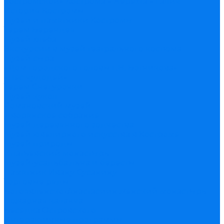
костромской» Кострома – Нерехта – Галич
История Костромы
Музеи и памятники Костромы
Терем Берендея
Музей хлеба
Экскурсии в музей театрального костюма
Музей сыра
«Дом городского головы Г.Н. Ботникова»
«Лес чудодей»
Терем Снегурочки
Музей кукол
Романовский музей
Дворянское собрание
Музей деревянного зодчества
Музей ювелирного искусства в Костроме
Музей природы
Ипатьевский монастырь
Музей-усадьба льна и бересты
Памятник Ивану Сусанину
Торговые ряды
Богоявленско-Анастасиин женский монастырь
Пожарная каланча
Беседка Островского
Интерактивные программы