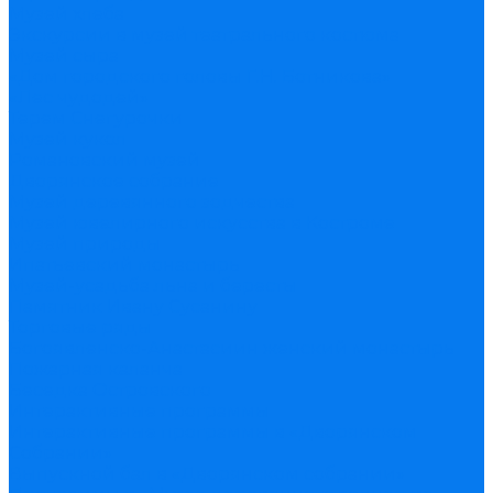
Музей хлеба
Экскурсии в музей театрального костюма
Музей сыра
«Дом городского головы Г.Н. Ботникова»
«Лес чудодей»
Терем Снегурочки
Музей кукол
Романовский музей
Дворянское собрание
Музей деревянного зодчества
Музей ювелирного искусства в Костроме
Музей природы
Ипатьевский монастырь
Музей-усадьба льна и бересты
Памятник Ивану Сусанину
Торговые ряды
Богоявленско-Анастасиин женский монастырь
Пожарная каланча
Беседка Островского
Интерактивные программы
Интерактивные программы в «Дворянском
Собрании»
Выпускной бал в «Дворянском собрании»