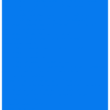
Международный фестиваль сыра в Костроме
Международный ювелирный фестиваль "Золотое
кольцо России"
Всероссийский фестиваль "Русский рожок"
Народный фестиваль "Пастушьи забавы"
Фестиваль фейерверков "Серебряная ладья"
День Щуки в Галиче
Фестиваль "Чухломская пуговка"
Фестиваль "Царские дни в Костроме"
Тематические туры
Кострома - ювелирная столица России
Кострома льняная
Кострома Купеческая
Кострома кинематографическая
Кострома - сырный край, хочешь сыра - приезжай!
Зимняя сказка. В гости к Снегурочке.
Рождественский бал.
"За веру, царя и отечество" с. Сусанино
Фабрика мороза Мастера в д. Лаврово, Нерехта
Паломнический тур «Святыни земли
костромской» Кострома – Нерехта – Галич
История Костромы
Музеи и памятники Костромы
Терем Берендея