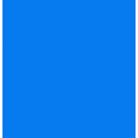
Кострома праздничная. Сборный тур выходного
дня
Событийный туризм
Международный фестиваль сыра в Костроме
Международный ювелирный фестиваль "Золотое
кольцо России"
Всероссийский фестиваль "Русский рожок"
Народный фестиваль "Пастушьи забавы"
Фестиваль фейерверков "Серебряная ладья"
День Щуки в Галиче
Фестиваль "Чухломская пуговка"
Фестиваль "Царские дни в Костроме"
Тематические туры
Кострома - ювелирная столица России
Кострома льняная
Кострома Купеческая
Кострома кинематографическая
Кострома - сырный край, хочешь сыра - приезжай!
Зимняя сказка. В гости к Снегурочке.
Рождественский бал.
"За веру, царя и отечество" с. Сусанино
Фабрика мороза Мастера в д. Лаврово, Нерехта
Паломнический тур «Святыни земли