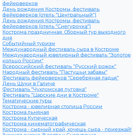
фейерверков
День рождения Костромы, фестиваль
фейерверков (отель "Центральный")
День рождения Костромы, фестиваль
фейерверков (отель "Снегурочка")
Кострома праздничная. Сборный тур выходного
дня
Событийный туризм
Международный фестиваль сыра в Костроме
Международный ювелирный фестиваль "Золотое
кольцо России"
Всероссийский фестиваль "Русский рожок"
Народный фестиваль "Пастушьи забавы"
Фестиваль фейерверков "Серебряная ладья"
День Щуки в Галиче
Фестиваль "Чухломская пуговка"
Фестиваль "Царские дни в Костроме"
Тематические туры
Кострома - ювелирная столица России
Кострома льняная
Кострома Купеческая
Кострома кинематографическая
Кострома - сырный край, хочешь сыра - приезжай!