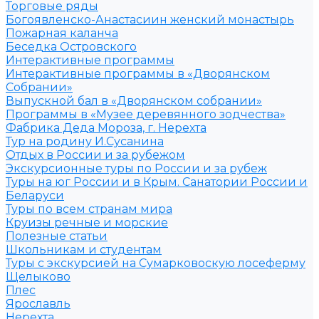
Торговые ряды
Богоявленско-Анастасиин женский монастырь
Пожарная каланча
Беседка Островского
Интерактивные программы
Интерактивные программы в «Дворянском
Собрании»
Выпускной бал в «Дворянском собрании»
Программы в «Музее деревянного зодчества»
Фабрика Деда Мороза, г. Нерехта
Тур на родину И.Сусанина
Отдых в России и за рубежом
Экскурсионные туры по России и за рубеж
Туры на юг России и в Крым. Санатории России и
Беларуси
Туры по всем странам мира
Круизы речные и морские
Полезные статьи
Школьникам и студентам
Туры с экскурсией на Сумарковоскую лосеферму
Щелыково
Плес
Ярославль
Нерехта