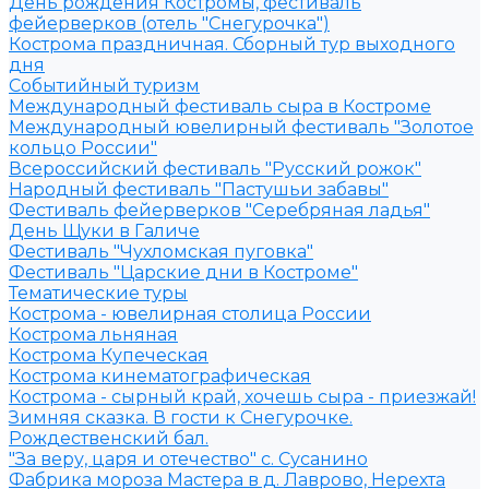
День рождения Костромы, фестиваль
фейерверков (отель "Снегурочка")
Кострома праздничная. Сборный тур выходного
дня
Событийный туризм
Международный фестиваль сыра в Костроме
Международный ювелирный фестиваль "Золотое
кольцо России"
Всероссийский фестиваль "Русский рожок"
Народный фестиваль "Пастушьи забавы"
Фестиваль фейерверков "Серебряная ладья"
День Щуки в Галиче
Фестиваль "Чухломская пуговка"
Фестиваль "Царские дни в Костроме"
Тематические туры
Кострома - ювелирная столица России
Кострома льняная
Кострома Купеческая
Кострома кинематографическая
Кострома - сырный край, хочешь сыра - приезжай!
Зимняя сказка. В гости к Снегурочке.
Рождественский бал.
"За веру, царя и отечество" с. Сусанино
Фабрика мороза Мастера в д. Лаврово, Нерехта