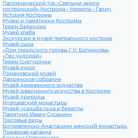
Паломнический тур «Святыни земли
костромской» Кострома – Нерехта – Галич
История Костромы
Музеи и памятники Костромы
Терем Берендея
Музей хлеба
Экскурсии в музей театрального костюма
Музей сыра
«Дом городского головы Г.Н. Ботникова»
«Лес чудодей»
Терем Снегурочки
Музей кукол
Романовский музей
Дворянское собрание
Музей деревянного зодчества
Музей ювелирного искусства в Костроме
Музей природы
Ипатьевский монастырь
Музей-усадьба льна и бересты
Памятник Ивану Сусанину
Торговые ряды
Богоявленско-Анастасиин женский монастырь
Пожарная каланча
Беседка Островского